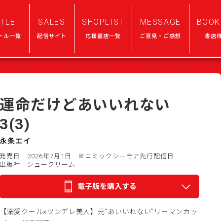
ITLE
SALES
SHOPLIST
MESSAGE
BOOK
トル一覧
配信サイト
応援書店一覧
ご意見・ご感想
書店
運命だけどあいいれない
3(3)
永条エイ
発売日 2026年7月1日
※コミックシーモア先行配信日
出版社 シュークリーム
電子版を購入する
【溺愛クール×ツンデレ美人】元“あいいれない”リーマンカッ