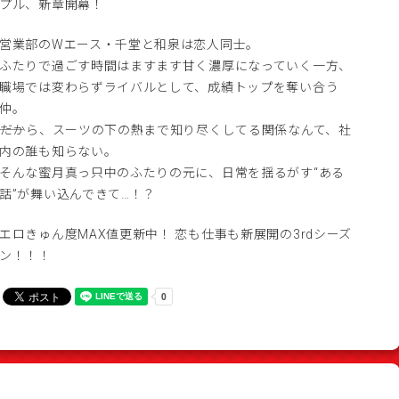
プル、新章開幕！
営業部のWエース・千堂と和泉は恋人同士。
ふたりで過ごす時間はますます甘く濃厚になっていく一方、
職場では変わらずライバルとして、成績トップを奪い合う
仲。
――だから、スーツの下の熱まで知り尽くしてる関係なんて、社
内の誰も知らない。
そんな蜜月真っ只中のふたりの元に、日常を揺るがす“ある
話”が舞い込んできて…！？
エロきゅん度MAX値更新中！ 恋も仕事も新展開の3rdシーズ
ン！！！