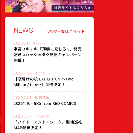
NEWS
NEWS一覧はこちら
2026.8.6
キャンペーン
宇野ユキアキ『薄明に充ちる 3』発売
記念 #ハッシュタグ感想キャンペーン
開催！
2026.7.27
イベント
【夜明けの唄 EXHIBITION 〜Two
Million Stars〜】開催決定！
2026.7.21
新刊情報
2026年9月発売 from RED COMICS
2026.7.17
そのほか
「ハイド・アンド・シーク」聖地巡礼
MAP配布決定！