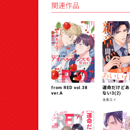
関連作品
from RED vol.38
運命だけどあ
ver.A
ない3(2)
永条エイ