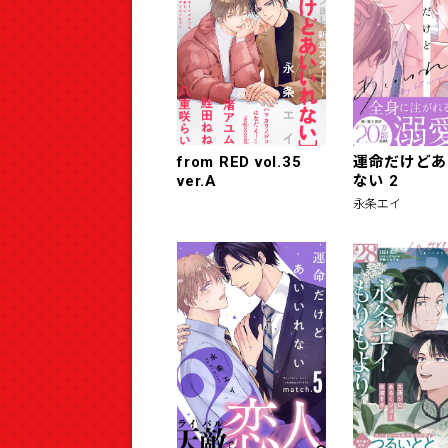
from RED vol.35
運命だけどあ
ver.A
ない 2
永条エイ