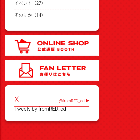
イベント（27）
そのほか（14）
X
@fromRED_ed
Tweets by fromRED_ed