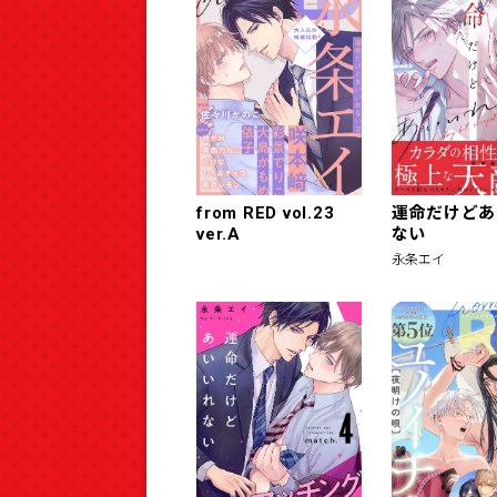
from RED vol.23
運命だけどあ
ver.A
ない
永条エイ