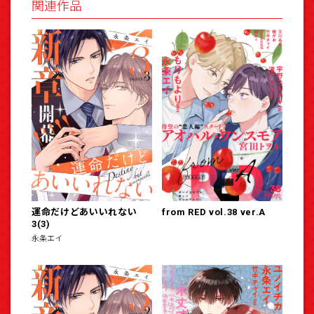
関連作品
運命だけどあいいれない
from RED vol.38 ver.A
3(3)
永条エイ