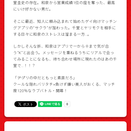
堂圭史の存在。和泉から営業成績1位の座を奪った、最高
にいけ好かない男だ。
そこに最近、知人に頼み込まれて始めたゲイ向けマッチン
グアプリの“サクラ”が加わった。千堂とヤリモクを相手に
する日々に和泉のストレスは溜まる一方…。
しかしそんな折、和泉はアプリで一から十まで気が合
う“K”と出会う。メッセージを重ねるうちにリアルで会っ
てみることになるも、待ち合わせ場所に現れたのはあの千
堂で…！！？
「――アプリの中だともっと素直だろ」
クールな隠れバリタチ×負けず嫌い美人がおくる、マッチ
度120％なラブバトル・開幕！