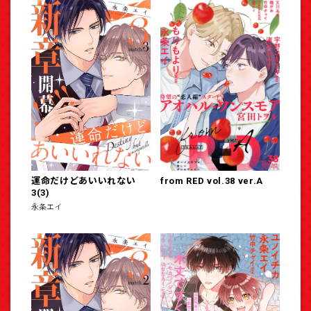
運命だけどあいいれない
from RED vol.38 ver.A
3(3)
永条エイ