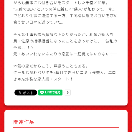
がらも無事にお付き合いをスタートした千堂と和泉。
“天敵で恋人”という関係に新しく”隣人”が加わって、 今ま
でどおり仕事に邁進する一方、半同棲状態でお互いを求め
合う甘い日々を送っていた。
そんな仕事も恋も順調なふたりだったが、和泉が新入社
員・佐原の指導担当になったことをきっかけに、一波乱の
予感……！？
元・あいいれないふたりの恋愛は一筋縄ではいかない――！
本気の恋だからこそ、戸惑うこともある。
クールな隠れバリタチ×負けずぎらいコミュ強美人、エロ
きゅん炸裂な恋人編・スタート！
関連作品