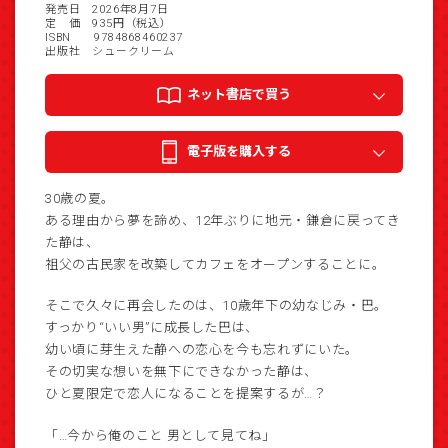
発売日 2026年8月7日
定 価 935円（税込）
ISBN 9784868460237
出版社 シュークリーム
ネット書店で買う
電子版を購入する
30歳の夏。
ある理由から夢を諦め、12年ぶりに地元・鎌倉に戻ってき
た静は、
祖父の古民家を改築してカフェをオープンすることに。
そこで久々に再会したのは、10歳年下の幼なじみ・巴。
すっかり“いい男”に成長した巴は、
幼い頃に芽生えた静への恋心を今も忘れずにいた。
その切実な想いを無下にできなかった静は、
ひと夏限定で恋人になることを提案するが…？
「…今から俺のこと 男として見てね」