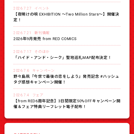
2026.7.27
イベント
【夜明けの唄 EXHIBITION 〜Two Million Stars〜】開催決
定！
2026.7.21
新刊情報
2026年9月発売 from RED COMICS
2026.7.17
そのほか
「ハイド・アンド・シーク」聖地巡礼MAP配布決定！
2026.7.6
キャンペーン
野々島凧『今世で最後の恋をしよう』発売記念 #ハッシュ
タグ感想キャンペーン開催！
2026.7.4
フェア
【from RED6周年記念】3日間限定50%OFFキャンペーン開
催＆フェア特典リーフレット電子配布！