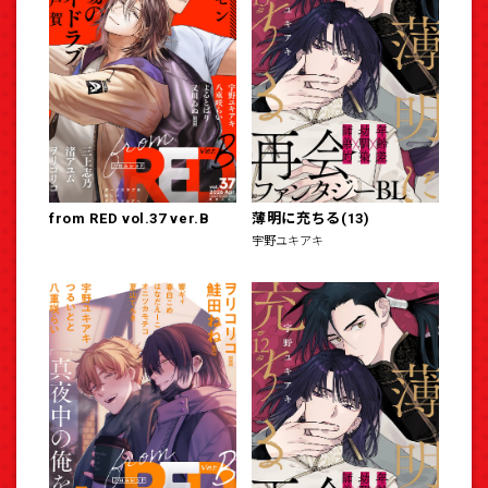
from RED vol.37 ver.B
薄明に充ちる(13)
宇野ユキアキ