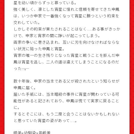
星を幼い頃からずっと慕っている。
強く美しく、凛とした宵星に憧れと信頼を寄せてきた申鳳
は、いつか申家で一番強くなって宵星に勝つという約束を
交わしていた。
しかしその約束が果たされることはなく……ある事がきっか
けで、申家と宵家の間に諍いが起こってしまう。
両家の争いに巻き込まれ、互いに刃を向けなければならな
い状況に陥った申鳳と宵星。
宵家の唯一の生き残りとなった宵星と戦うことを拒んだ申
鳳は宵星を逃し、二人の道は違えてしまうことになるのだ
った――…。
数十年後、申家の当主である父が殺されたという知らせが
申鳳に届く。
届いた手紙には、当主暗殺の事件に宵星が関わっている可
能性があると記されており、申鳳は慌てて実家に戻ること
に。
するとそこには、もう二度と会うことはないかもしれない
と思っていた宵星の姿があって……。
師弟×幼馴染×年齢差