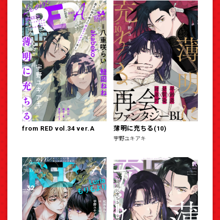
from RED vol.34 ver.A
薄明に充ちる(10)
宇野ユキアキ