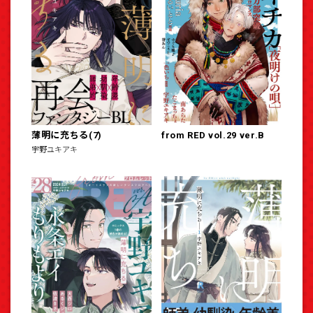
薄明に充ちる(7)
from RED vol.29 ver.B
宇野ユキアキ