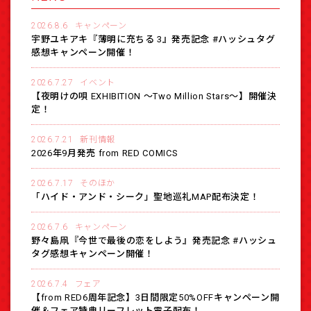
2026.8.6
キャンペーン
宇野ユキアキ『薄明に充ちる 3』発売記念 #ハッシュタグ
感想キャンペーン開催！
2026.7.27
イベント
【夜明けの唄 EXHIBITION 〜Two Million Stars〜】開催決
定！
2026.7.21
新刊情報
2026年9月発売 from RED COMICS
2026.7.17
そのほか
「ハイド・アンド・シーク」聖地巡礼MAP配布決定！
2026.7.6
キャンペーン
野々島凧『今世で最後の恋をしよう』発売記念 #ハッシュ
タグ感想キャンペーン開催！
2026.7.4
フェア
【from RED6周年記念】3日間限定50%OFFキャンペーン開
催＆フェア特典リーフレット電子配布！