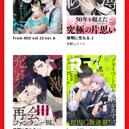
from RED vol.32 ver.A
薄明に充ちる 2
宇野ユキアキ