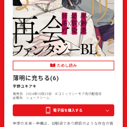
ためし読み
薄明に充ちる(6)
宇野ユキアキ
発売日 2024年10月25日
※コミックシーモア先行配信日
出版社 シュークリーム
電子版を購入する
申家の末弟・申鳳は、幼馴染であり師匠のような存在の宵