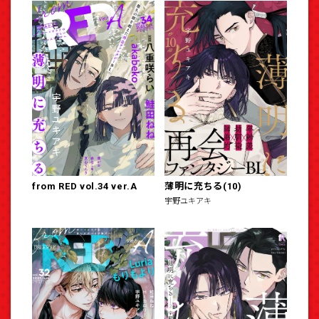
from RED vol.34 ver.A
薄明に充ちる(10)
宇野ユキアキ