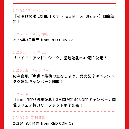
2026.7.27
イベント
【夜明けの唄 EXHIBITION 〜Two Million Stars〜】開催決
定！
2026.7.21
新刊情報
2026年9月発売 from RED COMICS
2026.7.17
そのほか
「ハイド・アンド・シーク」聖地巡礼MAP配布決定！
2026.7.6
キャンペーン
野々島凧『今世で最後の恋をしよう』発売記念 #ハッシュ
タグ感想キャンペーン開催！
2026.7.4
フェア
【from RED6周年記念】3日間限定50%OFFキャンペーン開
催＆フェア特典リーフレット電子配布！
2026.7.3
新刊情報
2026年8月発売 from RED COMICS