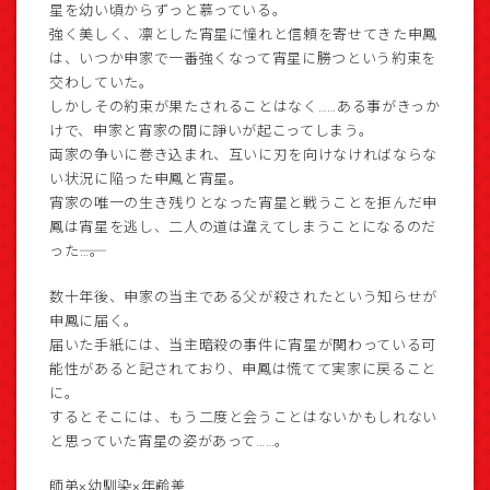
星を幼い頃からずっと慕っている。
強く美しく、凛とした宵星に憧れと信頼を寄せてきた申鳳
は、いつか申家で一番強くなって宵星に勝つという約束を
交わしていた。
しかしその約束が果たされることはなく……ある事がきっか
けで、申家と宵家の間に諍いが起こってしまう。
両家の争いに巻き込まれ、互いに刃を向けなければならな
い状況に陥った申鳳と宵星。
宵家の唯一の生き残りとなった宵星と戦うことを拒んだ申
鳳は宵星を逃し、二人の道は違えてしまうことになるのだ
った――…。
数十年後、申家の当主である父が殺されたという知らせが
申鳳に届く。
届いた手紙には、当主暗殺の事件に宵星が関わっている可
能性があると記されており、申鳳は慌てて実家に戻ること
に。
するとそこには、もう二度と会うことはないかもしれない
と思っていた宵星の姿があって……。
師弟×幼馴染×年齢差