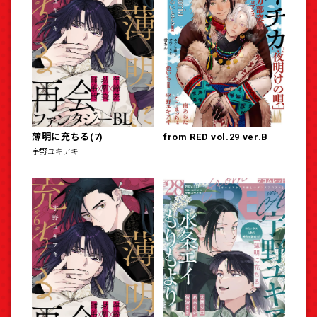
薄明に充ちる(7)
from RED vol.29 ver.B
宇野ユキアキ