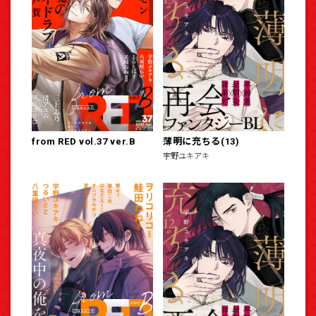
from RED vol.37 ver.B
薄明に充ちる(13)
宇野ユキアキ