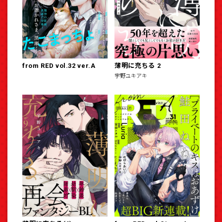
from RED vol.32 ver.A
薄明に充ちる 2
宇野ユキアキ