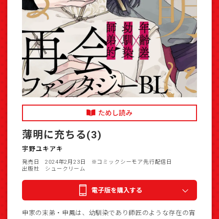
ためし読み
薄明に充ちる(3)
宇野ユキアキ
発売日 2024年2月23日
※コミックシーモア先行配信日
出版社 シュークリーム
電子版を購入する
申家の末弟・申鳳は、幼馴染であり師匠のような存在の宵