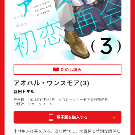
ためし読み
アオハル・ワンスモア(3)
宮田トヲル
発売日 2024年12月27日
※コミックシーモア先行配信日
出版社 シュークリーム
電子版を購入する
小林隼人は夢をみる。高校時代に、大西律と特別な関係だ