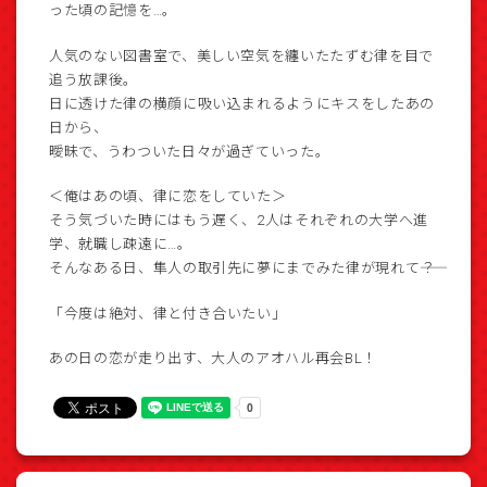
った頃の記憶を…。
人気のない図書室で、美しい空気を纏いたたずむ律を目で
追う放課後。
日に透けた律の横顔に吸い込まれるようにキスをしたあの
日から、
曖昧で、うわついた日々が過ぎていった。
＜俺はあの頃、律に恋をしていた＞
そう気づいた時にはもう遅く、2人はそれぞれの大学へ進
学、就職し疎遠に…。
そんなある日、隼人の取引先に夢にまでみた律が現れて――？
「今度は絶対、律と付き合いたい」
あの日の恋が走り出す、大人のアオハル再会BL！