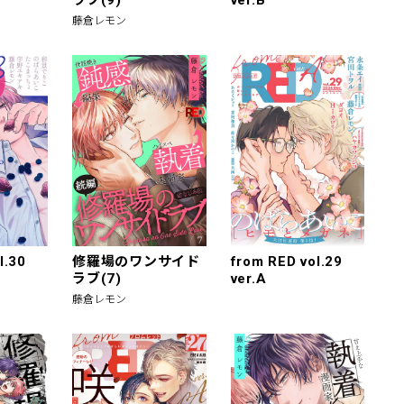
藤倉レモン
l.30
修羅場のワンサイド
from RED vol.29
ラブ(7)
ver.A
藤倉レモン