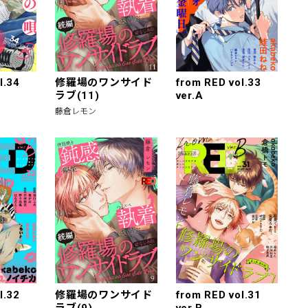
l.34
修羅場のワンサイド
from RED vol.33
ラブ(11)
ver.A
藤倉レモン
l.32
修羅場のワンサイド
from RED vol.31
ラブ(9)
ver.B