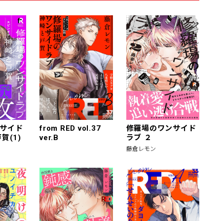
サイド
from RED vol.37
修羅場のワンサイド
賀(1)
ver.B
ラブ ２
藤倉レモン