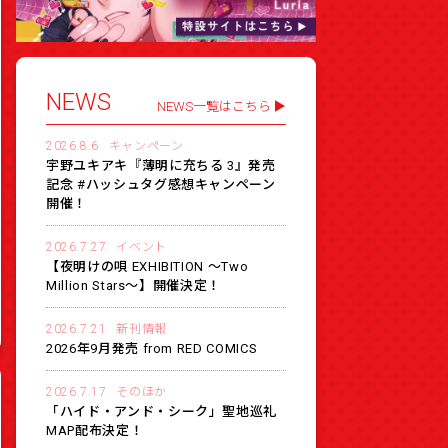
NEWS
NEWS一覧はこちら
2026.8.6
キャンペーン
宇野ユキアキ『薄明に充ちる 3』発売
記念 #ハッシュタグ感想キャンペーン
開催！
2026.7.27
イベント
【夜明けの唄 EXHIBITION 〜Two
Million Stars〜】開催決定！
2026.7.21
新刊情報
2026年9月発売 from RED COMICS
2026.7.17
そのほか
「ハイド・アンド・シーク」聖地巡礼
MAP配布決定！