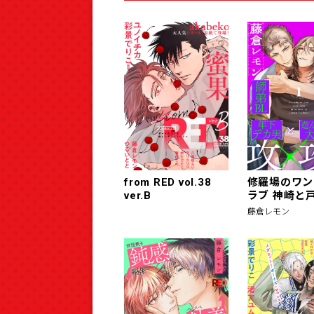
from RED vol.38
修羅場のワン
ver.B
ラブ 神崎と戸
藤倉レモン