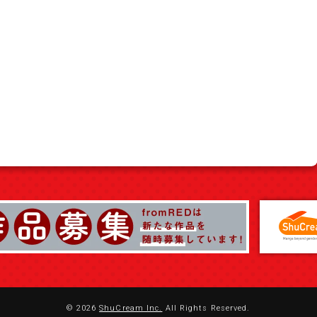
© 2026
ShuCream Inc.
All Rights Reserved.