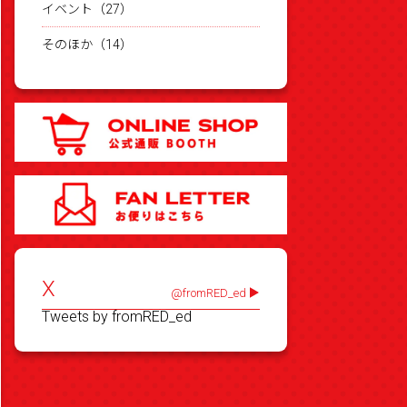
イベント（27）
そのほか（14）
X
@fromRED_ed
Tweets by fromRED_ed