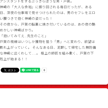
アシスタントをするぶっきらぼうな男・戸賀。
神崎の「大人な余裕」に振り回される毎日だったが、ある
日、深夜の仕事場で見せつけられたのは、男のセフレをエロ
い腰つきで抱く神崎の姿だった！
その夜から、戸賀の脳裏に焼き付いているのは、あの夜の艶
めかしい神崎ばかり。
「抱いてみてえ…先生のこと」
戸賀の視線はいつしか獲物を狙う「男」へと変わり、欲望は
膨れ上がっていく。 そんなある日、泥酔して帰宅した無防備
な神崎に出くわして……。 格上の師匠を組み敷く、戸賀の下
剋上が始まる！！