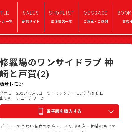
ITLE
SALES
SHOPLIST
MESSAGE
BOOK
トル一覧
配信サイト
応援書店一覧
ご意見・ご感想
書店
修羅場のワンサイドラブ 神
崎と戸賀(2)
藤倉レモン
発売日 2026年7月8日
※コミックシーモア先行配信日
出版社 シュークリーム
電子版を購入する
デビューできない苛立ちを抱え、人気漫画家・神崎のもとで