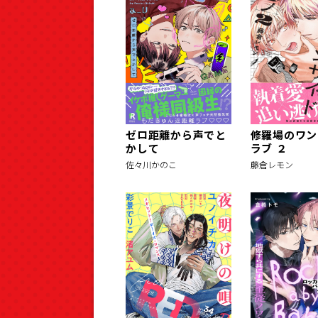
ゼロ距離から声でと
修羅場のワン
かして
ラブ ２
佐々川かのこ
藤倉レモン