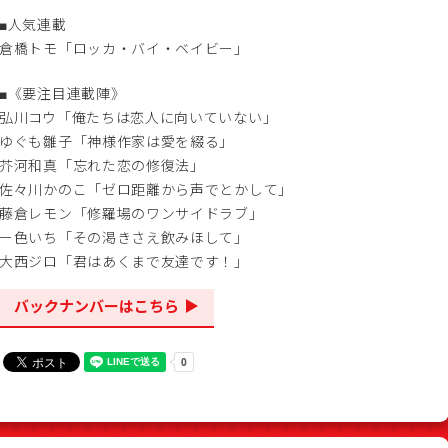
■人気連載
倉橋トモ「ロッカ・バイ・ベイビー」
■《要注目連載陣》
弘川コウ「俺たちは恋人に向いていない」
ゆぐも雛子「神様作家は愛を綴る」
芥河和真「忘れた恋の修復法」
佐々川かのこ「ゼロ距離から声でとかして」
藤倉レモン「修羅場のワンサイドラブ」
ー色いち「その渇きさえ飲みほして」
大西ジロ「君はあくまで友達です！」
バックナンバーはこちら