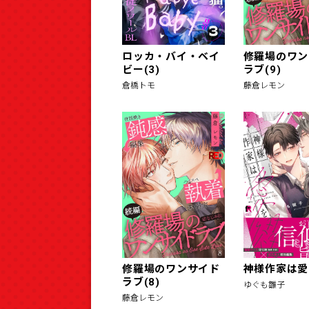
ロッカ・バイ・ベイ
修羅場のワン
ビー(3)
ラブ(9)
倉橋トモ
藤倉レモン
修羅場のワンサイド
神様作家は愛
ラブ(8)
ゆぐも雛子
藤倉レモン