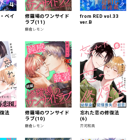
・ベイ
修羅場のワンサイド
from RED vol.33
ラブ(11)
ver.B
藤倉レモン
復法
修羅場のワンサイド
忘れた恋の修復法
ラブ(10)
(6)
藤倉レモン
芥河和真