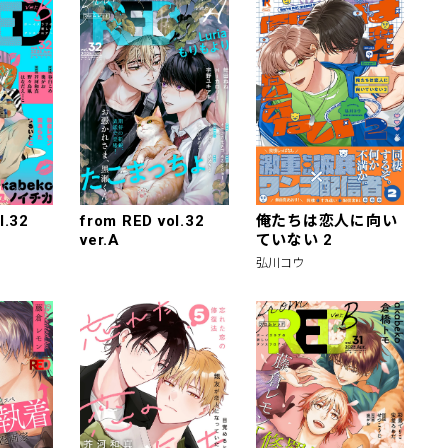
l.32
from RED vol.32
俺たちは恋人に向い
ver.A
ていない 2
弘川コウ