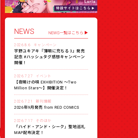
NEWS
NEWS一覧はこちら
2026.8.6
キャンペーン
宇野ユキアキ『薄明に充ちる 3』発売
記念 #ハッシュタグ感想キャンペーン
開催！
2026.7.27
イベント
【夜明けの唄 EXHIBITION 〜Two
Million Stars〜】開催決定！
2026.7.21
新刊情報
2026年9月発売 from RED COMICS
2026.7.17
そのほか
「ハイド・アンド・シーク」聖地巡礼
MAP配布決定！