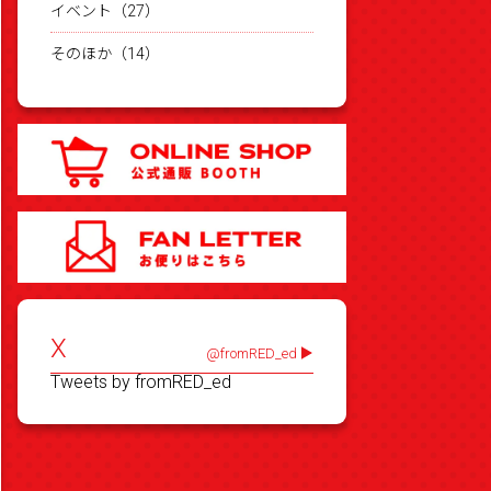
イベント（27）
そのほか（14）
X
@fromRED_ed
Tweets by fromRED_ed