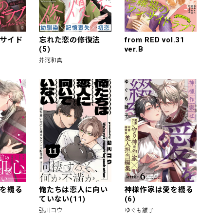
サイド
忘れた恋の修復法
from RED vol.31
(5)
ver.B
芥河和真
を綴る
俺たちは恋人に向い
神様作家は愛を綴る
ていない(11)
(6)
弘川コウ
ゆぐも雛子