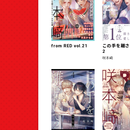
from RED vol.21
この手を離さ
2
咲本﨑