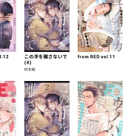
l.12
この手を離さないで
from RED vol.11
(4)
咲本﨑