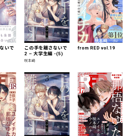
ないで
この手を離さないで
from RED vol.19
2 – 大学生編 -(5)
咲本﨑