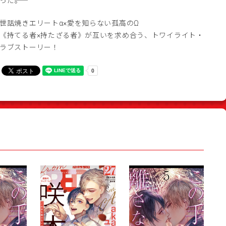
った――。
世話焼きエリートα×愛を知らない孤高のΩ
《持てる者×持たざる者》が互いを求め合う、トワイライト・
ラブストーリー！