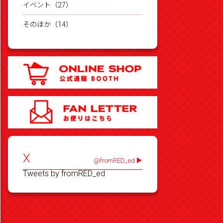
イベント（27）
そのほか（14）
X
@fromRED_ed
Tweets by fromRED_ed