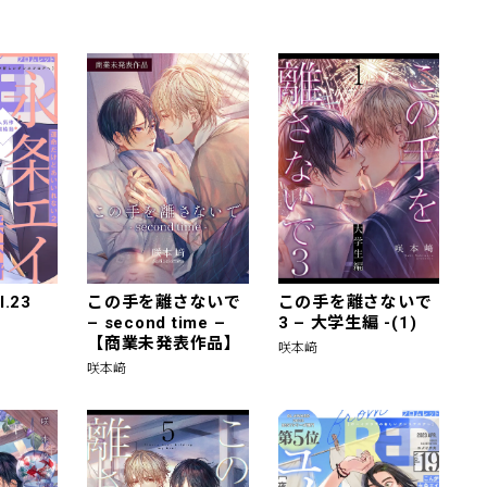
l.23
この手を離さないで
この手を離さないで
– second time –
3 – 大学生編 -(1)
【商業未発表作品】
咲本﨑
咲本﨑