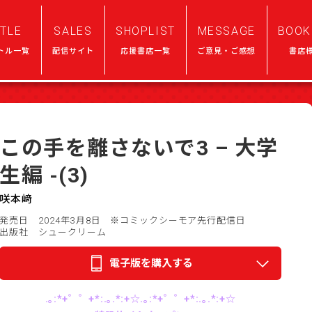
ITLE
SALES
SHOPLIST
MESSAGE
BOOK
トル一覧
配信サイト
応援書店一覧
ご意見・ご感想
書店
この手を離さないで3 – 大学
生編 -(3)
咲本﨑
発売日 2024年3月8日
※コミックシーモア先行配信日
出版社 シュークリーム
電子版を購入する
.｡:*+゜゜+*:.｡.*:+☆.｡:*+゜゜+*:.｡.*:+☆