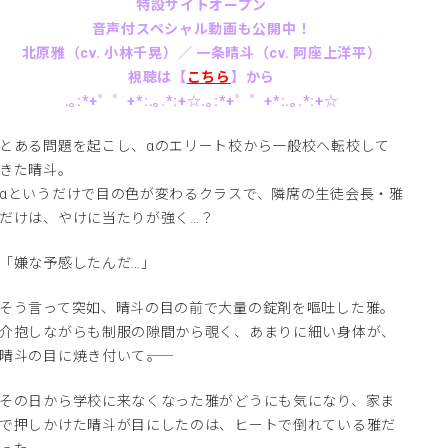
特設サイトオープン
音声付スペシャル動画も公開中！
北原雅（cv. 小林千晃）／ 一条晴斗（cv. 阿座上洋平）
視聴は【
こちら
】から
.｡:*+゜゜+*:.｡.*:+☆.｡:*+゜゜+*:.｡.*:+☆
とある問題を起こし、αのエリート校から一般校へ転校して
きた晴斗。
αというだけで目の色が変わるクラスで、隣席の生徒会長・雅
だけは、やけに当たりが強く…？
「嫌な予感したんだ…」
そう言って突如、晴斗の目の前で大量の錠剤を嘔吐した雅。
介抱しながらも制服の隙間から覗く、あまりに細い身体が、
晴斗の目に焼き付いて――。
その日から学校に来なくなった雅がどうにも気になり、家ま
で押しかけた晴斗が目にしたのは、ヒートで倒れている雅だ