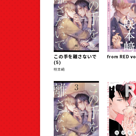
この手を離さないで
from RED vo
(5)
咲本﨑