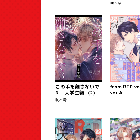
咲本﨑
この手を離さないで
from RED vo
3 – 大学生編 -(2)
ver.A
咲本﨑