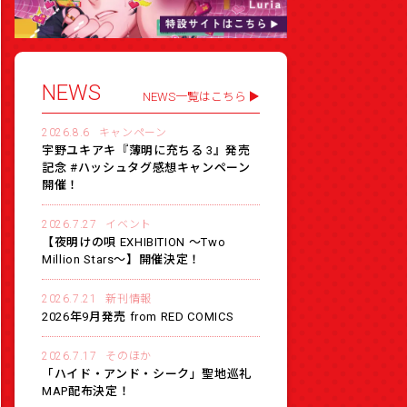
NEWS
NEWS一覧はこちら
2026.8.6
キャンペーン
宇野ユキアキ『薄明に充ちる 3』発売
記念 #ハッシュタグ感想キャンペーン
開催！
2026.7.27
イベント
【夜明けの唄 EXHIBITION 〜Two
Million Stars〜】開催決定！
2026.7.21
新刊情報
2026年9月発売 from RED COMICS
2026.7.17
そのほか
「ハイド・アンド・シーク」聖地巡礼
MAP配布決定！