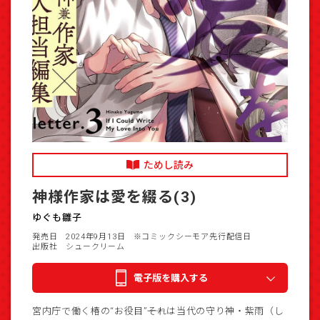
ためし読み
神様作家は愛を綴る(3)
ゆぐも雛子
発売日 2024年9月13日
※コミックシーモア先行配信日
出版社 シュークリーム
電子版を購入する
宮内庁で働く椿の“お役目”――それは当代の守り神・紫雨（し