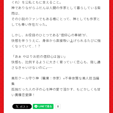
ぐれ）を公私ともに支えること。
神でありながらふだんは人間の作家として暮らしている紫
雨は、
その小説のファンでもある椿にとって、神としても作家と
しても尊い存在だった。
しかし、お役目のひとつである“信仰心の奉納”が、
快感を伴ううえに、身体から直接吸い上げられるたびに強
くなっていて…！？
「あぁ やはりお前の信仰心は旨い」
快感も、比例するように大きく育っていく恋心も、隠し通
さなきゃいけないのに――。
美形クール守り神（職業：作家）×不幸体質な美人担当編
集
孤独だった人の子の心を神の愛で溶かす、もどかしくも甘
い異種恋愛譚！