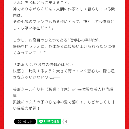
ぐれ）を公私ともに支えること。
神でありながらふだんは人間の作家として暮らしている紫
雨は、
その小説のファンでもある椿にとって、神としても作家と
しても尊い存在だった。
しかし、お役目のひとつである“信仰心の奉納”が、
快感を伴ううえに、身体から直接吸い上げられるたびに強
くなっていて…！？
「あぁ やはりお前の信仰心は旨い」
快感も、比例するように大きく育っていく恋心も、隠し通
さなきゃいけないのに――。
美形クール守り神（職業：作家）×不幸体質な美人担当編
集
孤独だった人の子の心を神の愛で溶かす、もどかしくも甘
い異種恋愛譚！