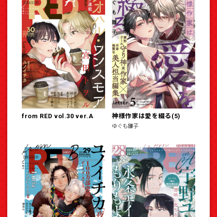
from RED vol.30 ver.A
神様作家は愛を綴る(5)
ゆぐも雛子