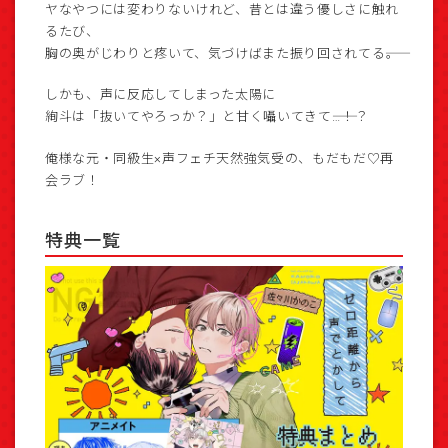
ヤなやつには変わりないけれど、昔とは違う優しさに触れ
るたび、
胸の奥がじわりと疼いて、気づけばまた振り回されてる――。
しかも、声に反応してしまった太陽に
絢斗は「抜いてやろっか？」と甘く囁いてきて――…！？
俺様な元・同級生×声フェチ天然強気受の、もだもだ♡再
会ラブ！
特典一覧