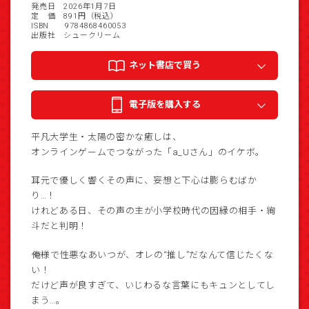
発売日 2026年1月7日
定 価 891円（税込）
ISBN 9784868460053
出版社 シュークリーム
ネット書店で買う
電子版を購入する
平凡大学生・太陽の密かな癒しは、
オンラインゲームでつながった「a_Uさん」のイケボ。
耳元で優しく響くその声に、妄想と下心は膨らむばか
り…！
けれどある日、その声の主が小学校時代の因縁の相手・絢
斗だと判明！
――俺様で性悪なあいつが、オレの“推し”だなんて信じたくな
い！
だけど声が良すぎて、いじわるな言葉にもキュンとしてし
まう…。