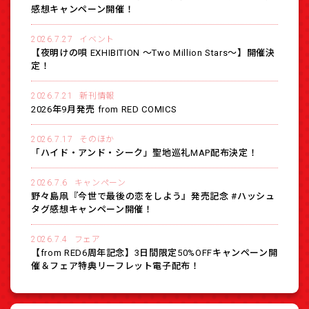
感想キャンペーン開催！
2026.7.27
イベント
【夜明けの唄 EXHIBITION 〜Two Million Stars〜】開催決
定！
2026.7.21
新刊情報
2026年9月発売 from RED COMICS
2026.7.17
そのほか
「ハイド・アンド・シーク」聖地巡礼MAP配布決定！
2026.7.6
キャンペーン
野々島凧『今世で最後の恋をしよう』発売記念 #ハッシュ
タグ感想キャンペーン開催！
2026.7.4
フェア
【from RED6周年記念】3日間限定50%OFFキャンペーン開
催＆フェア特典リーフレット電子配布！