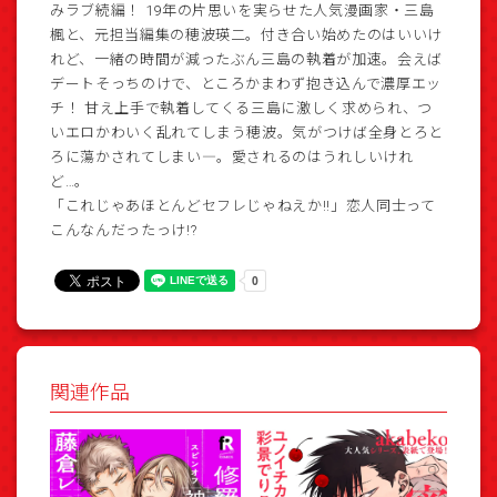
みラブ続編！ 19年の片思いを実らせた人気漫画家・三島
楓と、元担当編集の穂波瑛二。付き合い始めたのはいいけ
れど、一緒の時間が減ったぶん三島の執着が加速。会えば
デートそっちのけで、ところかまわず抱き込んで濃厚エッ
チ！ 甘え上手で執着してくる三島に激しく求められ、つ
いエロかわいく乱れてしまう穂波。気がつけば全身とろと
ろに蕩かされてしまい―。愛されるのはうれしいけれ
ど…。
「これじゃあほとんどセフレじゃねえか!!」恋人同士って
こんなんだったっけ!?
関連作品