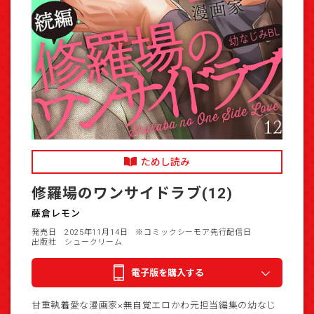
ためし読み
修羅場のワンサイドラブ(12)
藤倉レモン
発売日 2025年11月14日
※コミックシーモア先行配信日
出版社 シュークリーム
電子版を購入する
甘重執着愛な漫画家×無自覚エロかわ元担当編集の幼なじ