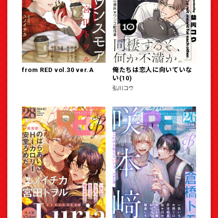
from RED vol.30 ver.A
俺たちは恋人に向いていな
い(10)
弘川コウ