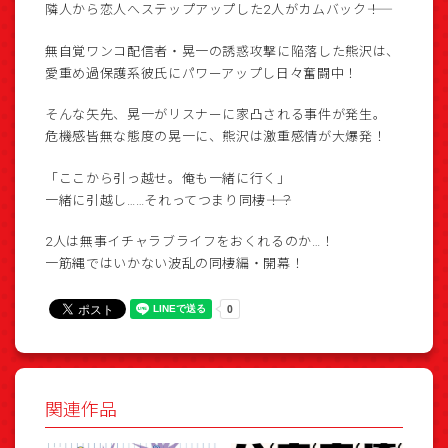
隣人から恋人へステップアップした2人がカムバック――！
無自覚ワンコ配信者・晃一の誘惑攻撃に陥落した熊沢は、
愛重め過保護系彼氏にパワーアップし日々奮闘中！
そんな矢先、晃一がリスナーに家凸される事件が発生。
危機感皆無な態度の晃一に、熊沢は激重感情が大爆発！
「ここから引っ越せ。俺も一緒に行く」
一緒に引越し……それってつまり同棲――！？
2人は無事イチャラブライフをおくれるのか…！
一筋縄ではいかない波乱の同棲編・開幕！
関連作品