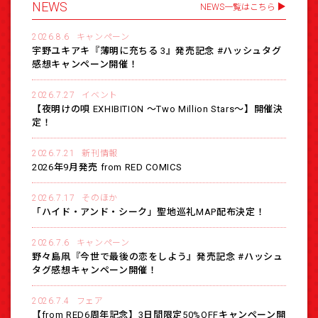
NEWS
NEWS一覧はこちら
2026.8.6
キャンペーン
宇野ユキアキ『薄明に充ちる 3』発売記念 #ハッシュタグ
感想キャンペーン開催！
2026.7.27
イベント
【夜明けの唄 EXHIBITION 〜Two Million Stars〜】開催決
定！
2026.7.21
新刊情報
2026年9月発売 from RED COMICS
2026.7.17
そのほか
「ハイド・アンド・シーク」聖地巡礼MAP配布決定！
2026.7.6
キャンペーン
野々島凧『今世で最後の恋をしよう』発売記念 #ハッシュ
タグ感想キャンペーン開催！
2026.7.4
フェア
【from RED6周年記念】3日間限定50%OFFキャンペーン開