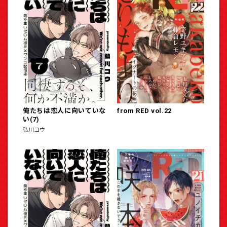
俺たちは恋人に向いていな
from RED vol.22
い(7)
弘川コウ