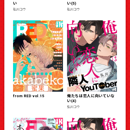
い
い(5)
弘川コウ
弘川コウ
from RED vol.15
俺たちは恋人に向いていな
い(4)
弘川コウ