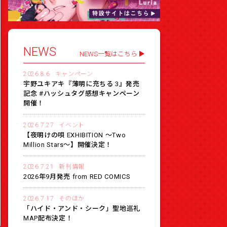
NEWS
NEWS一覧はこちら
2026.8.6
キャンペーン
宇野ユキアキ『薄明に充ちる 3』発売
記念 #ハッシュタグ感想キャンペーン
開催！
2026.7.27
イベント
【夜明けの唄 EXHIBITION 〜Two
Million Stars〜】開催決定！
2026.7.21
新刊情報
2026年9月発売 from RED COMICS
2026.7.17
そのほか
「ハイド・アンド・シーク」聖地巡礼
MAP配布決定！