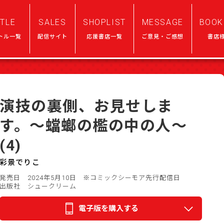
ITLE
SALES
SHOPLIST
MESSAGE
BOOK
トル一覧
配信サイト
応援書店一覧
ご意見・ご感想
書店
演技の裏側、お見せしま
す。～蟷螂の檻の中の人～
(4)
彩景でりこ
発売日 2024年5月10日
※コミックシーモア先行配信日
出版社 シュークリーム
電子版を購入する