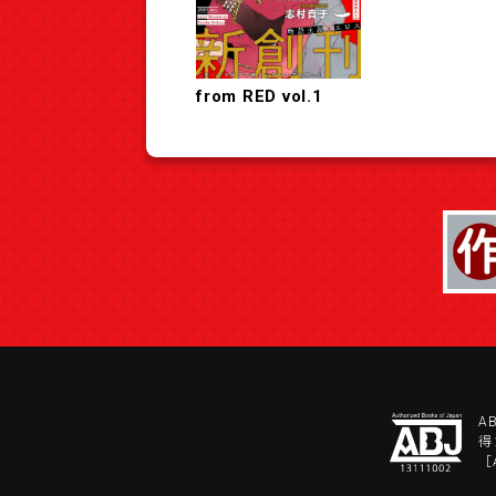
from RED vol.1
A
得
［