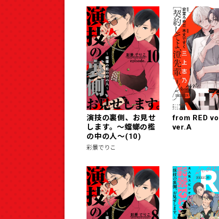
演技の裏側、お見せ
from RED vo
します。～蟷螂の檻
ver.A
の中の人～(10)
彩景でりこ