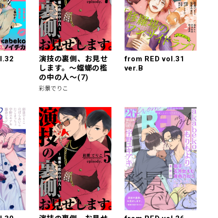
l.32
演技の裏側、お見せ
from RED vol.31
します。～蟷螂の檻
ver.B
の中の人～(7)
彩景でりこ