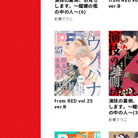
演技の裏側、お見せ
from RED vo
します。～蟷螂の檻
ver.B
の中の人～(6)
彩景でりこ
from RED vol.25
演技の裏側、
ver.B
します。～蟷
の中の人～(3
彩景でりこ