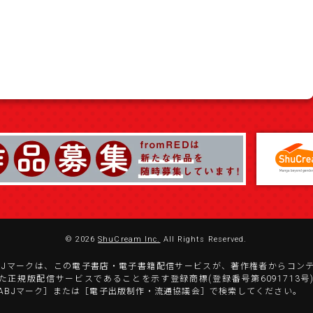
© 2026
ShuCream Inc.
All Rights Reserved.
BJマークは、この電子書店・電子書籍配信サービスが、著作権者からコン
た正規版配信サービスであることを示す登録商標(登録番号第6091713号
ABJマーク］または［電子出版制作・流通協議会］で検索してください。