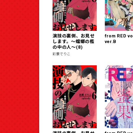
演技の裏側、お見せ
from RED vo
します。～蟷螂の檻
ver.B
の中の人～(8)
彩景でりこ