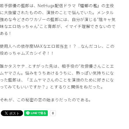
若手俳優の藍郎は、NetHugx配信ドラマ『蟷螂の檻』の主役
に大抜擢されたものの、演技のことで悩んでいた。メンタル
強めな今どきのワカゾーの藍郎には、自分が演じる“陰キャ気
味なエロ坊っちゃん”こと育郎が、イマイチ理解できないので
ある！
使用人への依存度MAXなエロ若当主！？ …なんだコレ、この
役めっちゃムズカシイぞ！！
誰かタスケテ…とすがった先は、相手役の“攻俳優さんことエ
ムヤマさん。悩みをうちあけるうちに、熱っぽい気持ちにな
った藍郎は、「エムヤマさんのことを演技のために好きにな
ってみてもいいですか？」とするりと関係をねだった。
――それが、この秘密の恋の始まりだったのである。