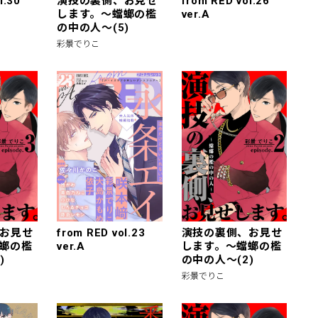
l.30
演技の裏側、お見せ
from RED vol.26
します。～蟷螂の檻
ver.A
の中の人～(5)
彩景でりこ
お見せ
from RED vol.23
演技の裏側、お見せ
螂の檻
ver.A
します。～蟷螂の檻
)
の中の人～(2)
彩景でりこ