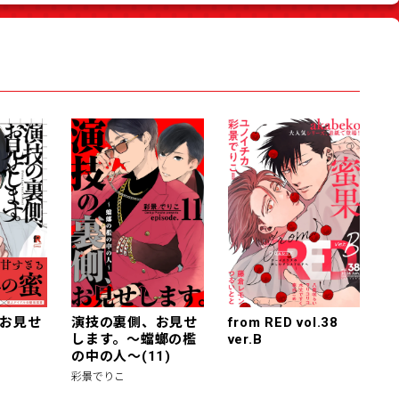
お見せ
演技の裏側、お見せ
from RED vol.38
します。～蟷螂の檻
ver.B
の中の人～(11)
彩景でりこ