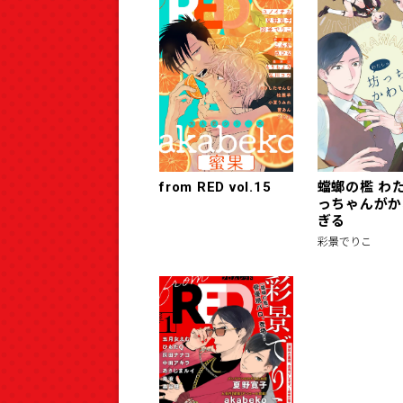
from RED vol.15
蟷螂の檻 わ
っちゃんがか
ぎる
彩景でりこ