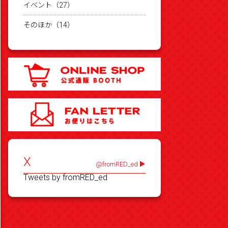
イベント（27）
そのほか（14）
X
@fromRED_ed
Tweets by fromRED_ed