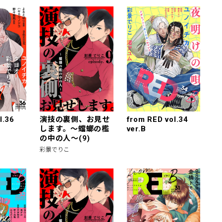
l.36
演技の裏側、お見せ
from RED vol.34
します。～蟷螂の檻
ver.B
の中の人～(9)
彩景でりこ