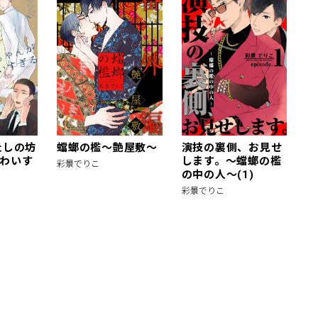
たしの坊
蟷螂の檻～艶屋敷～
演技の裏側、お見せ
わいす
します。〜蟷螂の檻
彩景でりこ
の中の人〜(1)
彩景でりこ