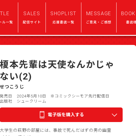
ITLE
SALES
SHOPLIST
MESSAGE
BOOK
トル一覧
配信サイト
応援書店一覧
ご意見・ご感想
書店
榎本先輩は天使なんかじゃ
ない(2)
せつこうじ
発売日 2024年5月10日
※コミックシーモア先行配信日
出版社 シュークリーム
電子版を購入する
大学生の萩野の部屋には、事故で死んだはずの男の幽霊