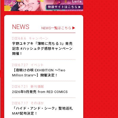
NEWS
NEWS一覧はこちら
2026.8.6
キャンペーン
宇野ユキアキ『薄明に充ちる 3』発売
記念 #ハッシュタグ感想キャンペーン
開催！
2026.7.27
イベント
【夜明けの唄 EXHIBITION 〜Two
Million Stars〜】開催決定！
2026.7.21
新刊情報
2026年9月発売 from RED COMICS
2026.7.17
そのほか
「ハイド・アンド・シーク」聖地巡礼
MAP配布決定！