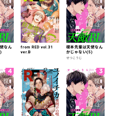
使なん
from RED vol.31
榎本先輩は天使なん
)
ver.B
かじゃない(5)
せつこうじ