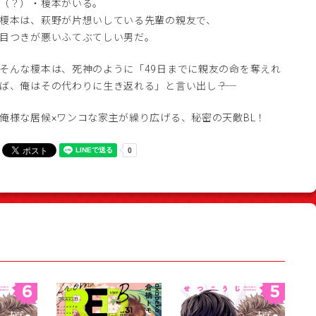
（？）・榎本がいる。
榎本は、萩野が片想いしている先輩の親友で、
目つきが悪いふてぶてしい男だ。
そんな榎本は、死神のように「49日までに親友の命を奪えれ
ば、俺はその代わりに生き返れる」と言い出し――？
俺様な居候×ワンコな家主が繰り広げる、秘密の天敵BL！