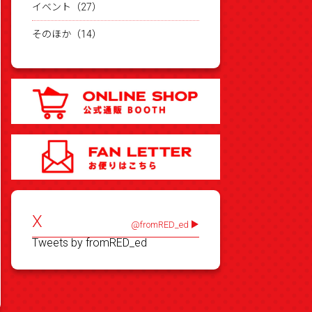
イベント（27）
そのほか（14）
X
@fromRED_ed
Tweets by fromRED_ed