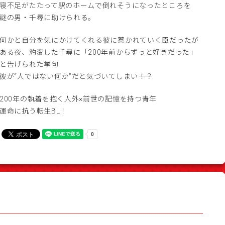
寝不足がたたって駅のホームで倒れそうになったところを
謎の男・千尋に助けられる。
何かと自分を気にかけてくれる彼に惹かれていく臣だったが
ある夜、豹変した千尋に「200年前からずっと好きだった」
と告げられた挙句
彼が“人ではない何か”だと気づいてしまい――！？
200年の執着を抱く人外×前世の記憶を持つ青年
運命に抗う転生BL！