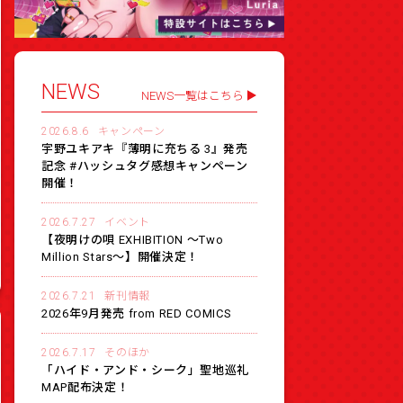
NEWS
NEWS一覧はこちら
2026.8.6
キャンペーン
宇野ユキアキ『薄明に充ちる 3』発売
記念 #ハッシュタグ感想キャンペーン
開催！
2026.7.27
イベント
【夜明けの唄 EXHIBITION 〜Two
Million Stars〜】開催決定！
2026.7.21
新刊情報
2026年9月発売 from RED COMICS
2026.7.17
そのほか
「ハイド・アンド・シーク」聖地巡礼
MAP配布決定！