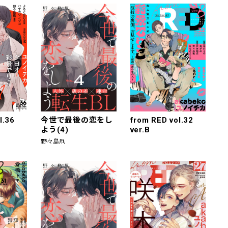
l.36
今世で最後の恋をし
from RED vol.32
よう(4)
ver.B
野々島凧