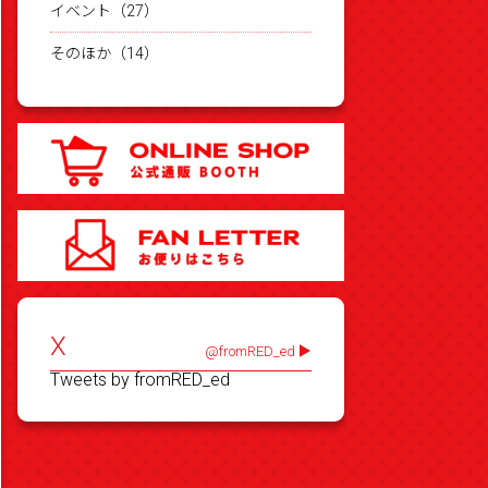
イベント（27）
そのほか（14）
X
@fromRED_ed
Tweets by fromRED_ed