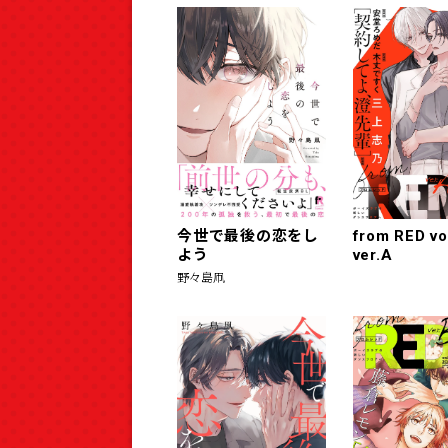
今世で最後の恋をし
from RED vo
よう
ver.A
野々島凧