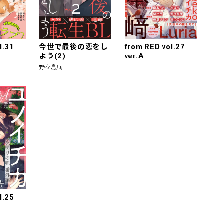
l.31
今世で最後の恋をし
from RED vol.27
よう(2)
ver.A
野々島凧
l.25