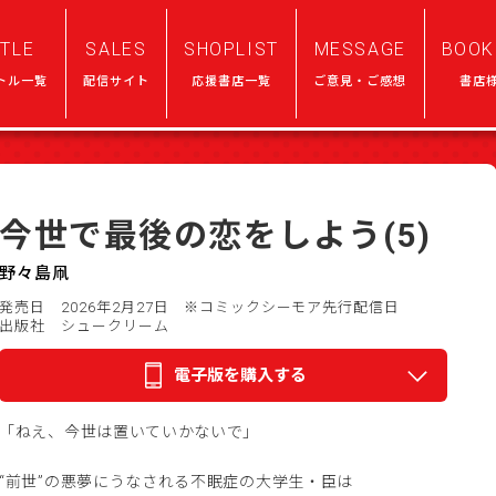
ITLE
SALES
SHOPLIST
MESSAGE
BOOK
トル一覧
配信サイト
応援書店一覧
ご意見・ご感想
書店
今世で最後の恋をしよう(5)
野々島凧
発売日 2026年2月27日
※コミックシーモア先行配信日
出版社 シュークリーム
電子版を購入する
「ねえ、今世は置いていかないで」
“前世”の悪夢にうなされる不眠症の大学生・臣は