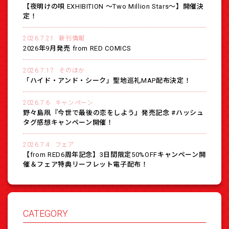
【夜明けの唄 EXHIBITION 〜Two Million Stars〜】開催決
定！
2026.7.21
新刊情報
2026年9月発売 from RED COMICS
2026.7.17
そのほか
「ハイド・アンド・シーク」聖地巡礼MAP配布決定！
2026.7.6
キャンペーン
野々島凧『今世で最後の恋をしよう』発売記念 #ハッシュ
タグ感想キャンペーン開催！
2026.7.4
フェア
【from RED6周年記念】3日間限定50%OFFキャンペーン開
催＆フェア特典リーフレット電子配布！
CATEGORY