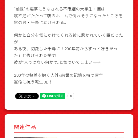
“前世”の悪夢にうなされる不眠症の大学生・臣は
寝不足がたたって駅のホームで倒れそうになったところを
謎の男・千尋に助けられる。
何かと自分を気にかけてくれる彼に惹かれていく臣だった
が
ある夜、豹変した千尋に「200年前からずっと好きだっ
た」と告げられた挙句
彼が“人ではない何か”だと気づいてしまい――！？
200年の執着を抱く人外×前世の記憶を持つ青年
運命に抗う転生BL！
関連作品