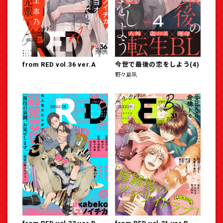
from RED vol.36 ver.A
今世で最後の恋をしよう(4)
野々島凧