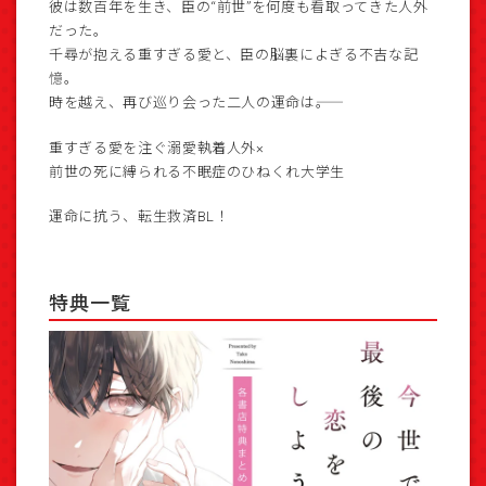
彼は数百年を生き、臣の“前世”を何度も看取ってきた人外
だった。
千尋が抱える重すぎる愛と、臣の脳裏によぎる不吉な記
憶。
時を越え、再び巡り会った二人の運命は――。
重すぎる愛を注ぐ溺愛執着人外×
前世の死に縛られる不眠症のひねくれ大学生
運命に抗う、転生救済BL！
特典一覧