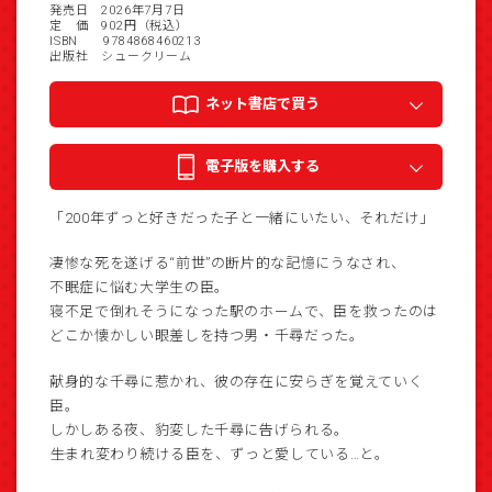
発売日 2026年7月7日
定 価 902円（税込）
ISBN 9784868460213
出版社 シュークリーム
ネット書店で買う
電子版を購入する
「200年ずっと好きだった子と一緒にいたい、それだけ」
凄惨な死を遂げる“前世”の断片的な記憶にうなされ、
不眠症に悩む大学生の臣。
寝不足で倒れそうになった駅のホームで、臣を救ったのは
どこか懐かしい眼差しを持つ男・千尋だった。
献身的な千尋に惹かれ、彼の存在に安らぎを覚えていく
臣。
しかしある夜、豹変した千尋に告げられる。
――生まれ変わり続ける臣を、ずっと愛している…と。