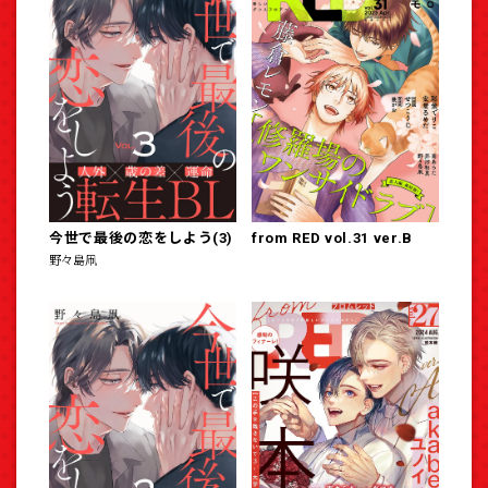
今世で最後の恋をしよう(3)
from RED vol.31 ver.B
野々島凧