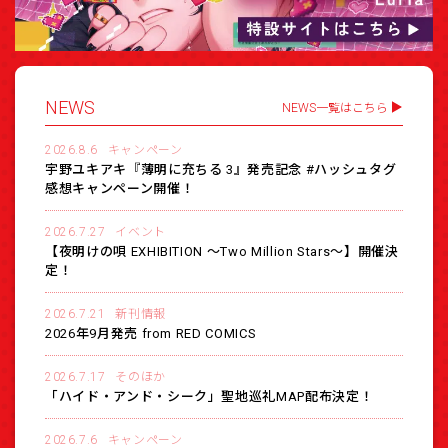
NEWS
NEWS一覧はこちら
2026.8.6
キャンペーン
宇野ユキアキ『薄明に充ちる 3』発売記念 #ハッシュタグ
感想キャンペーン開催！
2026.7.27
イベント
【夜明けの唄 EXHIBITION 〜Two Million Stars〜】開催決
定！
2026.7.21
新刊情報
2026年9月発売 from RED COMICS
2026.7.17
そのほか
「ハイド・アンド・シーク」聖地巡礼MAP配布決定！
2026.7.6
キャンペーン