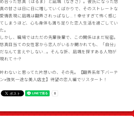
め合った悠真（はるま）と凪颯（なぎさ）。彼氏になった悠
真の甘さは日に日に増していくばかりで、そのストレートな
愛情表現に凪颯は翻弄されっぱなし…！幸せすぎて怖く感じ
てしまうほど、心も身体も満ち足りた恋人生活を過ごしてい
た。
しかし、職場ではただの先輩後輩で、この関係はまだ秘密。
悠真目当ての女性客から恋人がいるか聞かれても、「自分」
だなんて言えやしない…。そんな折、凪颯を探すある人物が
現れて――！？
叶わないと思ってた片想いの、その先。【翻弄系年下バーテ
ン×強気一途な美人店主】待望の恋人編でリスタート！