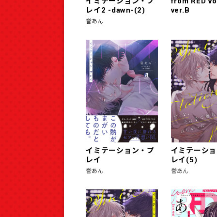
イミテーション・プ
from RED vo
レイ2 -dawn-(2)
ver.B
誉あん
イミテーション・プ
イミテーショ
レイ
レイ(5)
誉あん
誉あん