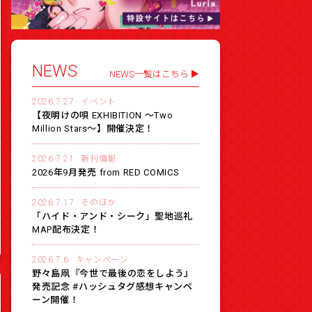
NEWS
NEWS一覧はこちら
2026.7.27
イベント
【夜明けの唄 EXHIBITION 〜Two
Million Stars〜】開催決定！
2026.7.21
新刊情報
2026年9月発売 from RED COMICS
2026.7.17
そのほか
「ハイド・アンド・シーク」聖地巡礼
MAP配布決定！
2026.7.6
キャンペーン
野々島凧『今世で最後の恋をしよう』
発売記念 #ハッシュタグ感想キャンペ
ーン開催！