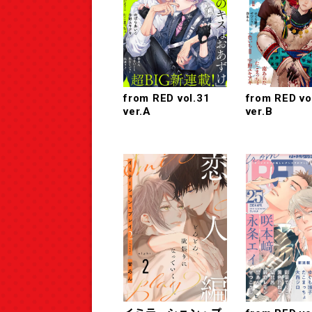
from RED vol.31
from RED vo
ver.A
ver.B