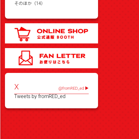
そのほか（14）
X
@fromRED_ed
Tweets by fromRED_ed