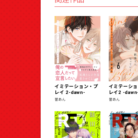
イミテーション・プ
イミテーショ
レイ 2-dawn-
レイ2 -dawn-
誉あん
誉あん