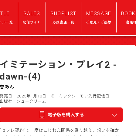
ITLE
SALES
SHOPLIST
MESSAGE
BOOK
トル一覧
配信サイト
応援書店一覧
ご意見・ご感想
書店
イミテーション・プレイ2 -
dawn-(4)
誉あん
発売日 2025年1月10日
※コミックシーモア先行配信日
出版社 シュークリーム
電子版を購入する
“セフレ契約”で一度はこじれた関係を乗り越え、想いを確か