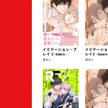
イミテーション・プ
イミテーショ
レイ 2-dawn-
レイ2 -dawn-
誉あん
誉あん