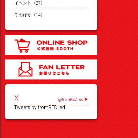
イベント（27）
そのほか（14）
X
@fromRED_ed
Tweets by fromRED_ed