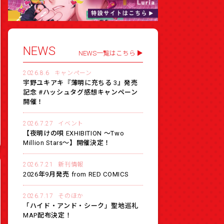
NEWS
NEWS一覧はこちら
2026.8.6
キャンペーン
宇野ユキアキ『薄明に充ちる 3』発売
記念 #ハッシュタグ感想キャンペーン
開催！
2026.7.27
イベント
【夜明けの唄 EXHIBITION 〜Two
Million Stars〜】開催決定！
2026.7.21
新刊情報
2026年9月発売 from RED COMICS
2026.7.17
そのほか
「ハイド・アンド・シーク」聖地巡礼
MAP配布決定！