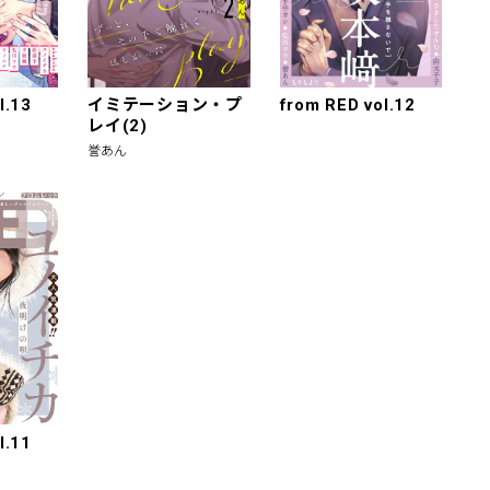
l.13
イミテーション・プ
from RED vol.12
レイ(2)
誉あん
l.11