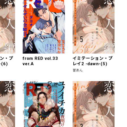
ン・プ
from RED vol.33
イミテーション・プ
(6)
ver.A
レイ2 -dawn-(5)
誉あん