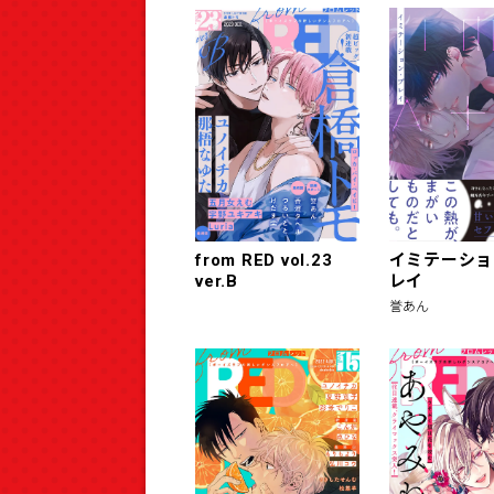
from RED vol.23
イミテーショ
ver.B
レイ
誉あん