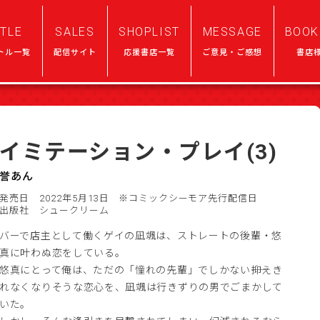
ITLE
SALES
SHOPLIST
MESSAGE
BOOK
トル一覧
配信サイト
応援書店一覧
ご意見・ご感想
書店
イミテーション・プレイ(3)
誉あん
発売日 2022年5月13日
※コミックシーモア先行配信日
出版社 シュークリーム
バーで店主として働くゲイの凪颯は、ストレートの後輩・悠
真に叶わぬ恋をしている。
悠真にとって俺は、ただの「憧れの先輩」でしかない――抑えき
れなくなりそうな恋心を、凪颯は行きずりの男でごまかして
いた。