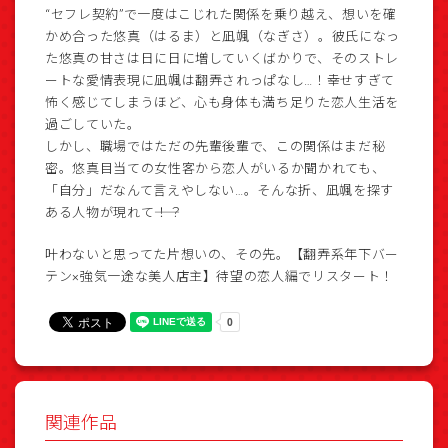
“セフレ契約”で一度はこじれた関係を乗り越え、想いを確
かめ合った悠真（はるま）と凪颯（なぎさ）。彼氏になっ
た悠真の甘さは日に日に増していくばかりで、そのストレ
ートな愛情表現に凪颯は翻弄されっぱなし…！幸せすぎて
怖く感じてしまうほど、心も身体も満ち足りた恋人生活を
過ごしていた。
しかし、職場ではただの先輩後輩で、この関係はまだ秘
密。悠真目当ての女性客から恋人がいるか聞かれても、
「自分」だなんて言えやしない…。そんな折、凪颯を探す
ある人物が現れて――！？
叶わないと思ってた片想いの、その先。【翻弄系年下バー
テン×強気一途な美人店主】待望の恋人編でリスタート！
関連作品