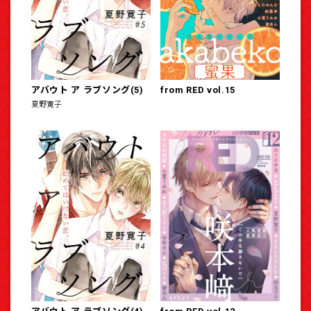
アバウト ア ラブソング(5)
from RED vol.15
夏野寛子