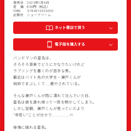
発売日 2023年1月6日
定 価 836円（税込）
ISBN 9784910526300
出版社 シュークリーム
ネット書店で買う
電子版を購入する
バンドマンの星名は、
そろそろ音楽でどうにかなりたいけれど
ラブソングを書くのが苦手な男。
最近はバイト先の大学生・瀬戸くんが
純粋でまぶしくて……癒やされている。
そんな瀬戸くんが雨に濡れて沈んでいた日、
星名は彼を連れ帰って一夜を明かしてしまう。
しかし翌朝、瀬戸くんが思っていたより
“年若い”ことが分かり…………………!!!
後悔に揺れる星名。