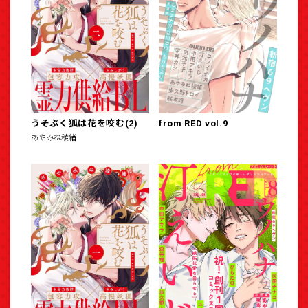
うそぶく狐は花を咬む(2)
from RED vol.9
あやみね稜緒