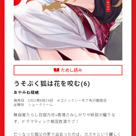
ためし読み
うそぶく狐は花を咬む(6)
あやみね稜緒
発売日 2022年6月24日
※コミックシーモア先行配信日
出版社 シュークリーム
無自覚たらし包容力攻×高慢さみしがりや妖狐が織りな
す、ドラマティック相互救済ラブ！
亡くなった祖父の家で出会ったのは、カズネという麗しく