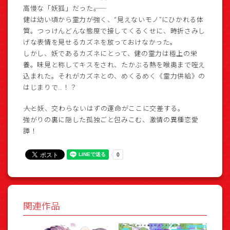
高慢な「妖狐」だった――。
健は幼い頃から霊力が強く、“見えないモノ”にひかれる体
質。つっけんどんな態度で接してくるくせに、時折さみし
げな表情を見せるカズネを放っておけなかった。
しかし、妖であるカズネにとって、健の霊力は極上の栄
養。味見と称してキスをされ、たかぶる熱を喉奥まで咥え
込まれた。それがカズネとの、めくるめく《霊力供給》の
はじまりで…！？
――人と妖、交わらないはずの運命がここに交差する。
強がりの裏に隠した孤独ごと包みこむ、激情の異種恋愛
譚！
関連作品