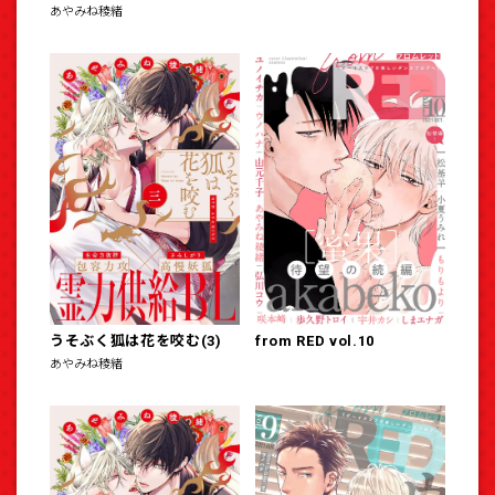
あやみね稜緒
うそぶく狐は花を咬む(3)
from RED vol.10
あやみね稜緒