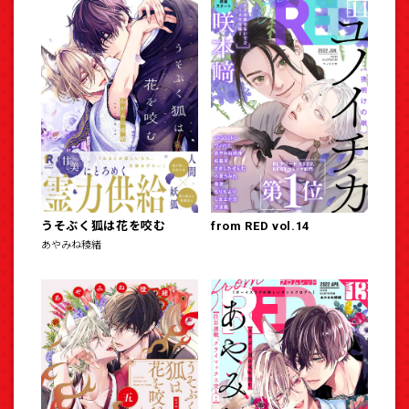
うそぶく狐は花を咬む
from RED vol.14
あやみね稜緒