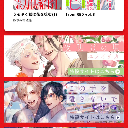
うそぶく狐は花を咬む(1)
from RED vol.8
あやみね稜緒