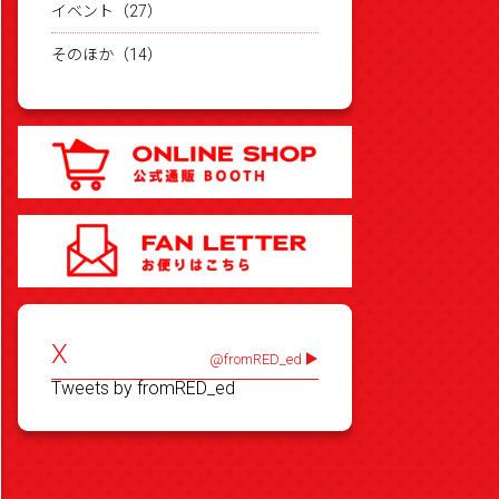
イベント（27）
そのほか（14）
X
@fromRED_ed
Tweets by fromRED_ed