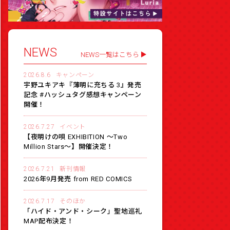
NEWS
NEWS一覧はこちら
2026.8.6
キャンペーン
宇野ユキアキ『薄明に充ちる 3』発売
記念 #ハッシュタグ感想キャンペーン
開催！
2026.7.27
イベント
【夜明けの唄 EXHIBITION 〜Two
Million Stars〜】開催決定！
2026.7.21
新刊情報
2026年9月発売 from RED COMICS
2026.7.17
そのほか
「ハイド・アンド・シーク」聖地巡礼
MAP配布決定！