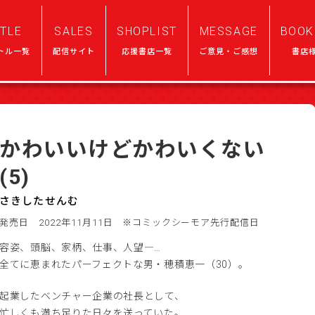
ITLE
SALES
SHOPLIST
MESSAGE
BOOK
トル一覧
配信サイト
応援書店一覧
ご意見・ご感想
書店
かわいいけどかわいくない
(5)
さきしたせんむ
発売日 2022年11月11日
※コミックシーモア先行配信日
容姿、頭脳、家柄、仕事、人望―…
全てに恵まれたパーフェクトな男・穂積恵一（30）。
起業したベンチャー企業の社長として、
忙しくも満ち足りた日々を送っていた。