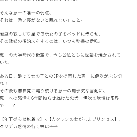
そんな恵一の唯一の弱点、
それは「添い寝がないと眠れない」こと。
極度の寂しがり屋で毎晩女の子をベッドに侍らせ、
その醜態の後始末をするのは、いつも秘書の伊吹。
恵一の大学時代の後輩で、今も公私ともに世話を焼かされて
いた。
ある日、酔って女の子との3Pを提案した恵一に伊吹がぶち切
れ！
その後も無自覚に煽り続ける恵一の無邪気な言動に、
恵一への感情を8年間拗らせ続けた忠犬・伊吹の我慢は限界
で…！？
【年下拗らせ執着攻】×【人タラシのわがままプリンセス】、
クソデカ感情の行く末は――！？