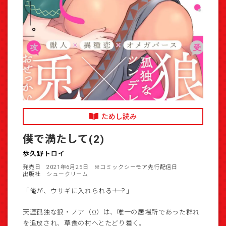
ためし読み
僕で満たして(2)
歩久野トロイ
発売日 2021年6月25日
※コミックシーモア先行配信日
出版社 シュークリーム
「俺が、ウサギに入れられる――！？」
天涯孤独な狼・ノア（Ω）は、唯一の居場所であった群れ
を追放され、草食の村へとたどり着く。