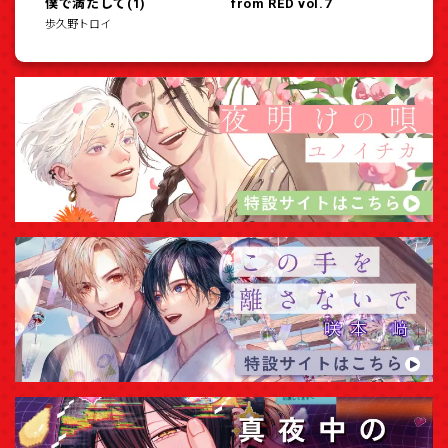
僕で満たして(1)
from RED vol.7
歩久野トロイ