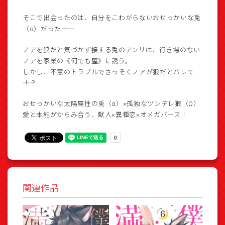
そこで出会ったのは、自分をこわがらないおせっかいな兎
（α）だった――！
ノアを狼だと気づかず接する兎のアンリは、行き場のない
ノアを家業の《何でも屋》に誘う。
しかし、不意のトラブルでさっそくノアが狼だとバレて
――！？
おせっかいな太陽属性の兎（α）×孤独なツンデレ狼（Ω）
愛と本能がからみ合う、獣人×異種恋×オメガバース！
関連作品