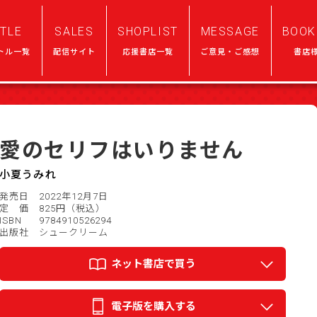
ITLE
SALES
SHOPLIST
MESSAGE
BOOK
トル一覧
配信サイト
応援書店一覧
ご意見・ご感想
書店
愛のセリフはいりません
小夏うみれ
発売日 2022年12月7日
定 価 825円（税込）
ISBN 9784910526294
出版社 シュークリーム
ネット書店で買う
電子版を購入する