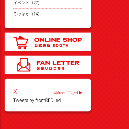
イベント（27）
そのほか（14）
X
@fromRED_ed
Tweets by fromRED_ed