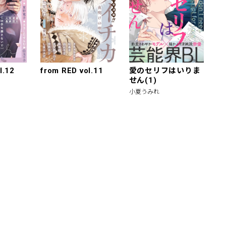
l.12
from RED vol.11
愛のセリフはいりま
せん(1)
小夏うみれ