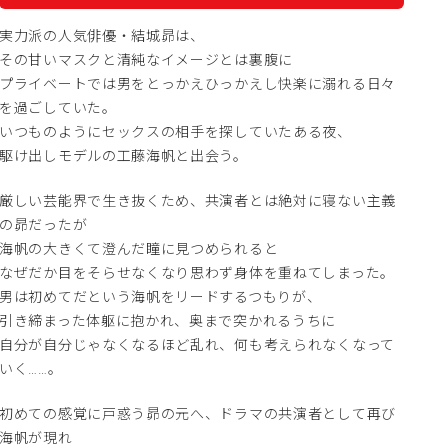
実力派の人気俳優・結城昴は、
その甘いマスクと清純なイメージとは裏腹に
プライベートでは男をとっかえひっかえし快楽に溺れる日々
を過ごしていた。
いつものようにセックスの相手を探していたある夜、
駆け出しモデルの工藤海帆と出会う。
厳しい芸能界で生き抜くため、共演者とは絶対に寝ない主義
の昴だったが
海帆の大きくて澄んだ瞳に見つめられると
なぜだか目をそらせなくなり思わず身体を重ねてしまった。
男は初めてだという海帆をリードするつもりが、
引き締まった体躯に抱かれ、奥まで突かれるうちに
自分が自分じゃなくなるほど乱れ、何も考えられなくなって
いく……。
初めての感覚に戸惑う昴の元へ、ドラマの共演者として再び
海帆が現れ