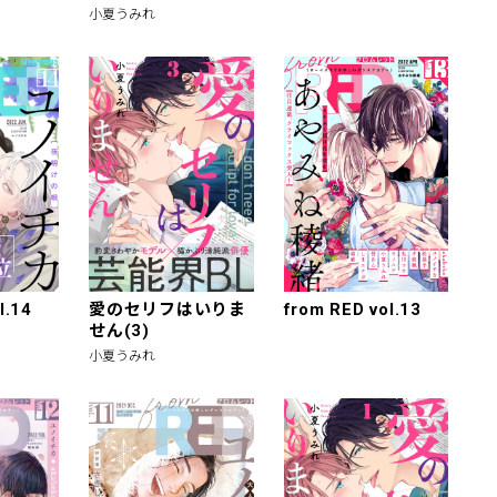
小夏うみれ
l.14
愛のセリフはいりま
from RED vol.13
せん(3)
小夏うみれ