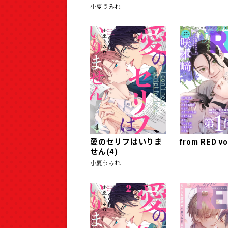
小夏うみれ
愛のセリフはいりま
from RED vo
せん(4)
小夏うみれ