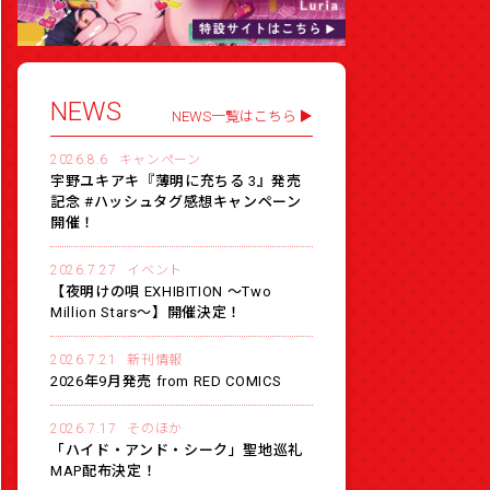
NEWS
NEWS一覧はこちら
2026.8.6
キャンペーン
宇野ユキアキ『薄明に充ちる 3』発売
記念 #ハッシュタグ感想キャンペーン
開催！
2026.7.27
イベント
【夜明けの唄 EXHIBITION 〜Two
Million Stars〜】開催決定！
2026.7.21
新刊情報
2026年9月発売 from RED COMICS
2026.7.17
そのほか
「ハイド・アンド・シーク」聖地巡礼
MAP配布決定！