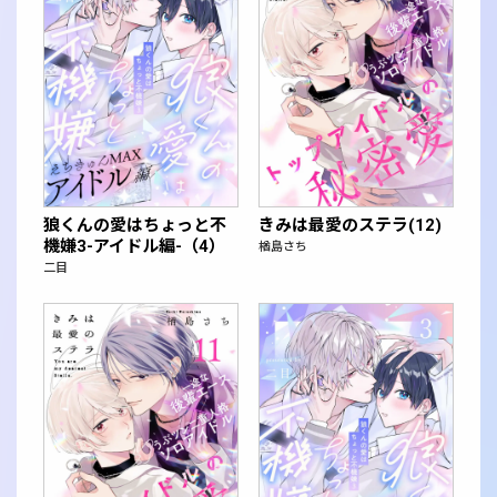
狼くんの愛はちょっと不
きみは最愛のステラ(12)
機嫌3-アイドル編-（4）
楢島さち
二目