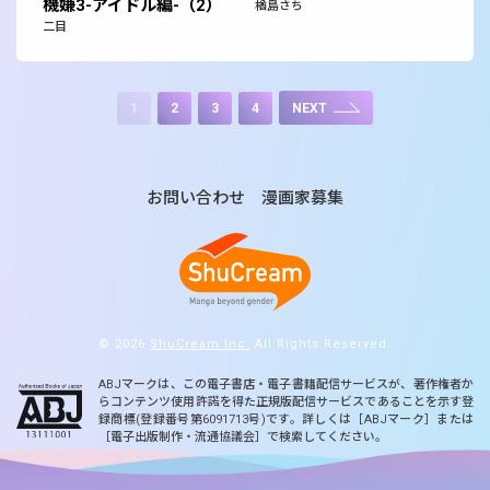
機嫌3-アイドル編-（2）
楢島さち
二目
1
2
3
4
NEXT
お問い合わせ
漫画家募集
© 2026
ShuCream Inc.
All Rights Reserved.
ABJマークは、この電子書店・電子書籍配信サービスが、著作権者か
らコンテンツ使用許諾を得た正規版配信サービスであることを示す登
録商標(登録番号第6091713号)です。詳しくは［ABJマーク］または
［電子出版制作・流通協議会］で検索してください。