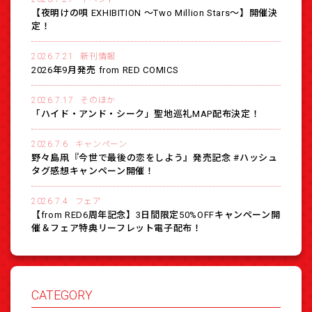
【夜明けの唄 EXHIBITION 〜Two Million Stars〜】開催決
定！
2026.7.21
新刊情報
2026年9月発売 from RED COMICS
2026.7.17
そのほか
「ハイド・アンド・シーク」聖地巡礼MAP配布決定！
2026.7.6
キャンペーン
野々島凧『今世で最後の恋をしよう』発売記念 #ハッシュ
タグ感想キャンペーン開催！
2026.7.4
フェア
【from RED6周年記念】3日間限定50%OFFキャンペーン開
催＆フェア特典リーフレット電子配布！
CATEGORY