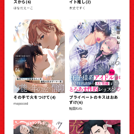
スから(6)
イト推し(2)
はなだえーこ
木丈ですく
その手で火をつけて(4)
プライベートのキスはおあ
ずけ(6)
majoccoid
鮭田ねね