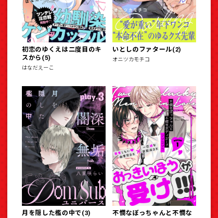
初恋のゆくえは二度目のキ
いとしのファタール(2)
スから(5)
オニツカモチコ
はなだえーこ
月を隠した檻の中で(3)
不憫なぼっちゃんと不憫な