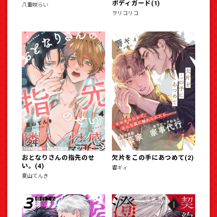
ボディガード(1)
八重咲らい
ヲリコリコ
おとなりさんの指先のせ
欠片をこの手にあつめて(2)
い。(4)
響ギィ
夏山てんき