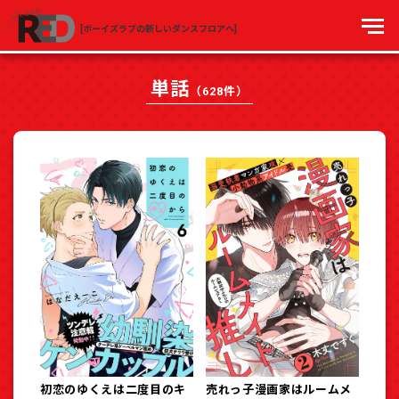
[ボーイズラブの新しいダンスフロアへ]
単話
（628件）
初恋のゆくえは二度目のキ
売れっ子漫画家はルームメ