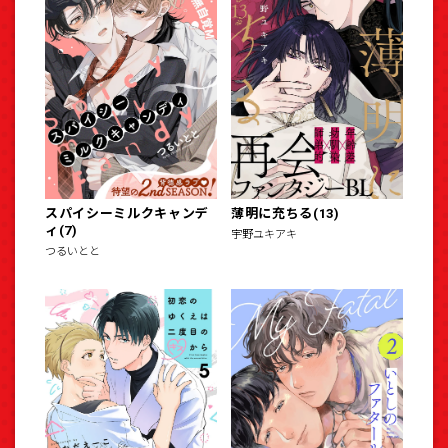
スパイシーミルクキャンデ
薄明に充ちる(13)
ィ(7)
宇野ユキアキ
つるいとと