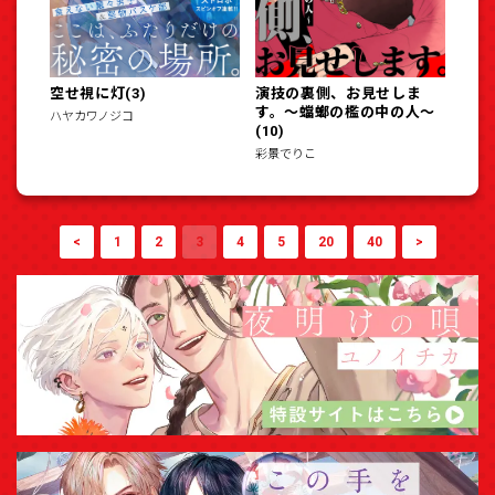
空せ視に灯(3)
演技の裏側、お見せしま
す。～蟷螂の檻の中の人～
ハヤカワノジコ
(10)
彩景でりこ
<
1
2
3
4
5
20
40
>