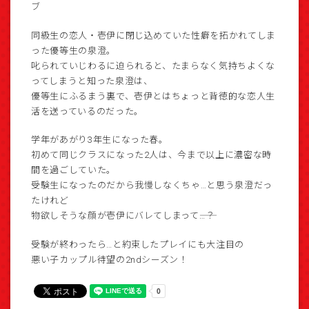
ブ
同級生の恋人・壱伊に閉じ込めていた性癖を拓かれてしま
った優等生の泉澄。
叱られていじわるに迫られると、たまらなく気持ちよくな
ってしまうと知った泉澄は、
優等生にふるまう裏で、壱伊とはちょっと背徳的な恋人生
活を送っているのだった。
学年があがり3年生になった春。
初めて同じクラスになった2人は、今まで以上に濃密な時
間を過ごしていた。
受験生になったのだから我慢しなくちゃ…と思う泉澄だっ
たけれど
物欲しそうな顔が壱伊にバレてしまって――…？
受験が終わったら…と約束したプレイにも大注目の
悪い子カップル待望の2ndシーズン！