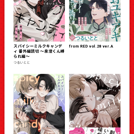
スパイシーミルクキャンデ
from RED vol.28 ver.A
ィ 番外編読切 ～泉澄くん縛
られ編～
つるいとと