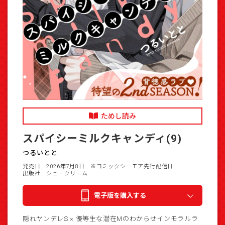
ためし読み
スパイシーミルクキャンディ(9)
つるいとと
発売日 2026年7月8日
※コミックシーモア先行配信日
出版社 シュークリーム
電子版を購入する
隠れヤンデレS × 優等生な潜在Mのわからせインモラルラ