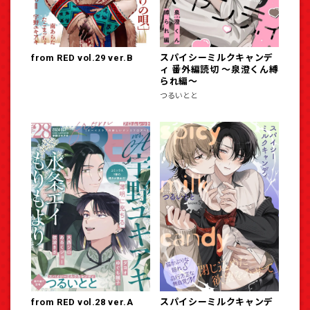
from RED vol.29 ver.B
スパイシーミルクキャンデ
ィ 番外編読切 ～泉澄くん縛
られ編～
つるいとと
from RED vol.28 ver.A
スパイシーミルクキャンデ