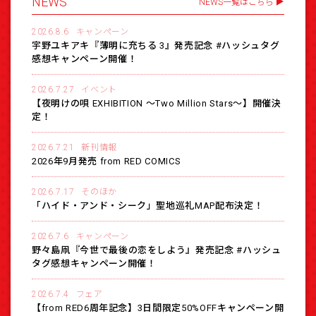
NEWS
NEWS一覧はこちら
2026.8.6
キャンペーン
宇野ユキアキ『薄明に充ちる 3』発売記念 #ハッシュタグ
感想キャンペーン開催！
2026.7.27
イベント
【夜明けの唄 EXHIBITION 〜Two Million Stars〜】開催決
定！
2026.7.21
新刊情報
2026年9月発売 from RED COMICS
2026.7.17
そのほか
「ハイド・アンド・シーク」聖地巡礼MAP配布決定！
2026.7.6
キャンペーン
野々島凧『今世で最後の恋をしよう』発売記念 #ハッシュ
タグ感想キャンペーン開催！
2026.7.4
フェア
【from RED6周年記念】3日間限定50%OFFキャンペーン開