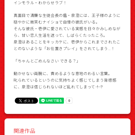
インモラル・わからせラブ！
真面目で清廉な生徒会長の鑑・泉澄には、王子様のように
穏やかに微笑むナイショで自慢の彼氏がいる。
そんな彼氏・壱伊に愛されている実感を日々かみしめなが
ら、甘い恋人生活を送って、しばらくたったころ。
泉澄はあることをキッカケに、壱伊からこれまでされたこ
とのないような「お仕置きプレイ」をされてしまう…！
「ちゃんとごめんなさい できる？」
動かせない両腕に、責めるような意地のわるい言葉。
叱られているというのに気持ちよく感じてしまう背徳感
に、泉澄は信じられないほど乱れてしまって――！？
関連作品