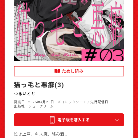
ためし読み
猫っ毛と悪癖(3)
つるいとと
発売日 2025年4月25日
※コミックシーモア先行配信日
出版社 シュークリーム
電子版を購入する
泣き上戸、キス魔、絡み酒…