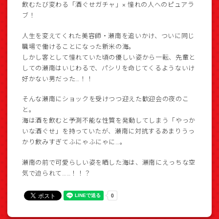
飲むたび変わる「酒ぐせガチャ」× 憧れの人へのピュアラ
ブ！
人生を変えてくれた美容師・瀬南を追いかけ、ついに同じ
職場で働けることになった新米の海。
しかし客として憧れていた頃の優しい姿から一転、先輩と
しての瀬南はいじわるで、パシリを命じてくるようないけ
好かない男だった…！！
そんな瀬南にショックを受けつつ迎えた歓迎会の夜のこ
と。
海は酒を飲むと予測不能な性質を発動してしまう「やっか
いな酒ぐせ」を持っていたが、瀬南に対抗するあまりうっ
かり飲みすぎてふにゃふにゃに…。
瀬南の前で可愛らしい姿を晒した海は、瀬南にえっちな空
気で迫られて……！！？