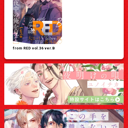
from RED vol.36 ver.B