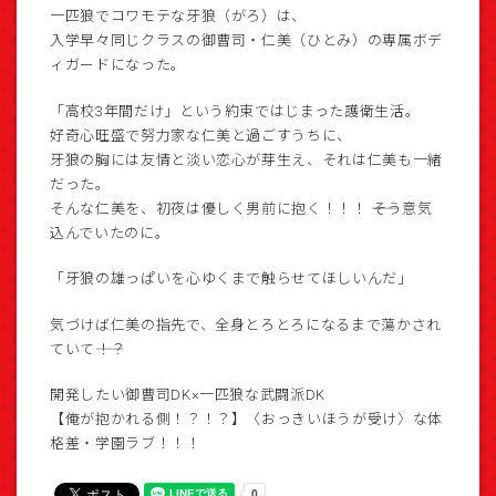
一匹狼でコワモテな牙狼（がろ）は、
入学早々同じクラスの御曹司・仁美（ひとみ）の専属ボデ
ィガードになった。
「高校3年間だけ」という約束ではじまった護衛生活。
好奇心旺盛で努力家な仁美と過ごすうちに、
牙狼の胸には友情と淡い恋心が芽生え、それは仁美も一緒
だった。
そんな仁美を、初夜は優しく男前に抱く！！！ ――そう意気
込んでいたのに。
「牙狼の雄っぱいを心ゆくまで触らせてほしいんだ」
気づけば仁美の指先で、全身とろとろになるまで蕩かされ
ていて――！？
開発したい御曹司DK×一匹狼な武闘派DK
【俺が抱かれる側！？！？】〈おっきいほうが受け〉な体
格差・学園ラブ！！！