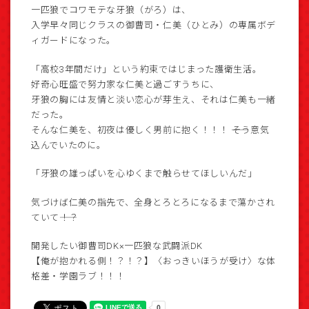
一匹狼でコワモテな牙狼（がろ）は、
入学早々同じクラスの御曹司・仁美（ひとみ）の専属ボデ
ィガードになった。
「高校3年間だけ」という約束ではじまった護衛生活。
好奇心旺盛で努力家な仁美と過ごすうちに、
牙狼の胸には友情と淡い恋心が芽生え、それは仁美も一緒
だった。
そんな仁美を、初夜は優しく男前に抱く！！！ ――そう意気
込んでいたのに。
「牙狼の雄っぱいを心ゆくまで触らせてほしいんだ」
気づけば仁美の指先で、全身とろとろになるまで蕩かされ
ていて――！？
開発したい御曹司DK×一匹狼な武闘派DK
【俺が抱かれる側！？！？】〈おっきいほうが受け〉な体
格差・学園ラブ！！！