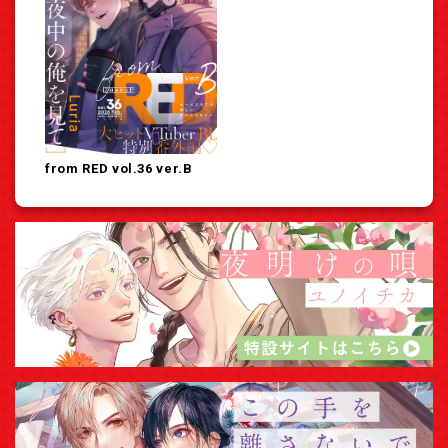
from RED vol.36 ver.B