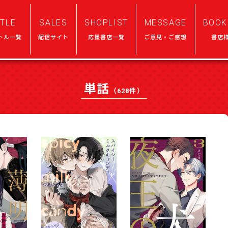
ITLE
SALES
SHOPLIST
MESSAGE
BOOK
トル一覧
配信サイト
応援書店一覧
ご意見・ご感想
書店
単話
（628件）