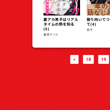
裏アカ男子はリアル
振り向いてつ
タイムの熱を知る
て(4)
(6)
依子
香澄タベル
<
18
19