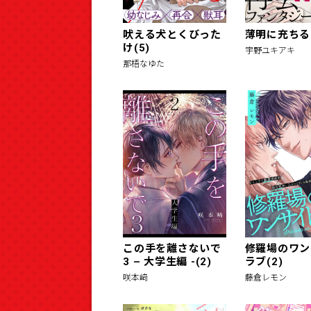
吠える犬とくびった
薄明に充ちる(
け(5)
宇野ユキアキ
那梧なゆた
この手を離さないで
修羅場のワン
3 – 大学生編 -(2)
ラブ(2)
咲本﨑
藤倉レモン