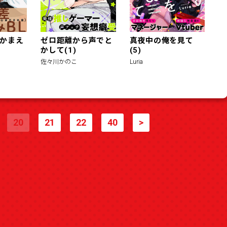
かまえ
ゼロ距離から声でと
真夜中の俺を見て
かして(1)
(5)
佐々川かのこ
Luria
20
21
22
40
>