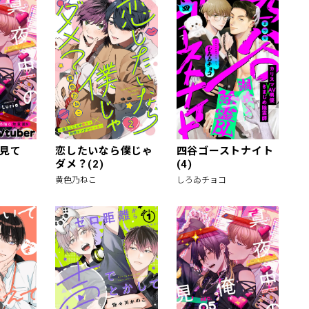
見て
恋したいなら僕じゃ
四谷ゴーストナイト
ダメ？(2)
(4)
黄色乃ねこ
しろゐチョコ