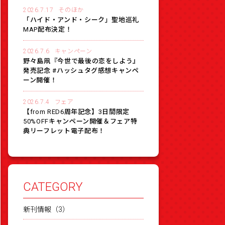
2026.7.17
そのほか
「ハイド・アンド・シーク」聖地巡礼
MAP配布決定！
2026.7.6
キャンペーン
野々島凧『今世で最後の恋をしよう』
発売記念 #ハッシュタグ感想キャンペ
ーン開催！
2026.7.4
フェア
【from RED6周年記念】3日間限定
50%OFFキャンペーン開催＆フェア特
典リーフレット電子配布！
CATEGORY
新刊情報（3）