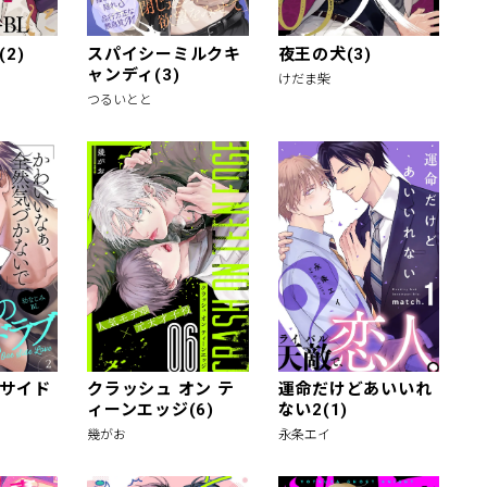
2)
スパイシーミルクキ
夜王の犬(3)
ャンディ(3)
けだま柴
つるいとと
サイド
クラッシュ オン テ
運命だけどあいいれ
ィーンエッジ(6)
ない2(1)
幾がお
永条エイ