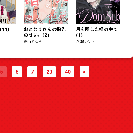
11)
おとなりさんの指先
月を隠した檻の中で
のせい。(2)
(1)
夏山てんき
八重咲らい
5
6
7
20
40
>