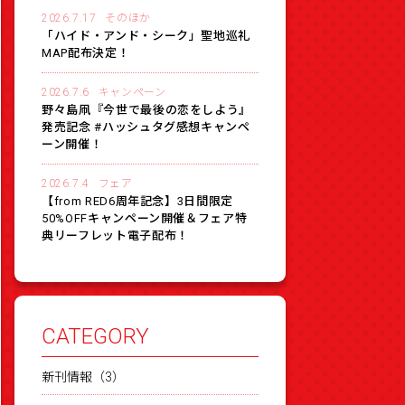
2026.7.17
そのほか
「ハイド・アンド・シーク」聖地巡礼
MAP配布決定！
2026.7.6
キャンペーン
野々島凧『今世で最後の恋をしよう』
発売記念 #ハッシュタグ感想キャンペ
ーン開催！
2026.7.4
フェア
【from RED6周年記念】3日間限定
50%OFFキャンペーン開催＆フェア特
典リーフレット電子配布！
CATEGORY
新刊情報（3）