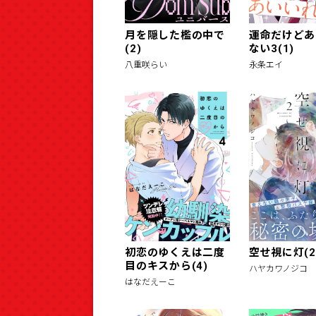
月を隠した檻の中で
運命だけどあ
(2)
ない3(1)
八重咲らい
永条エイ
初恋のゆくえは二度
空せ視に灯(2
目のキスから(4)
ハヤカワノジコ
はなだえーこ