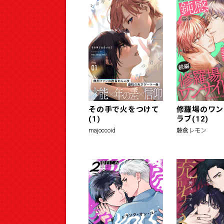
その手で火をつけて
修羅場のワン
(1)
ラブ(12)
majoccoid
藤倉レモン