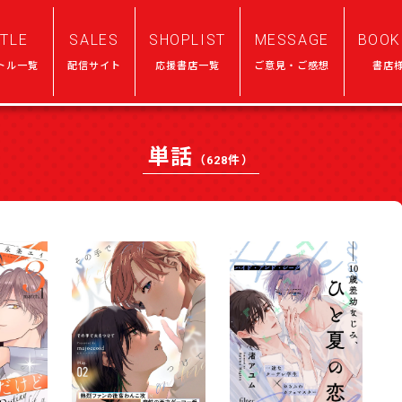
ITLE
SALES
SHOPLIST
MESSAGE
BOOK
トル一覧
配信サイト
応援書店一覧
ご意見・ご感想
書店
単話
（628件）