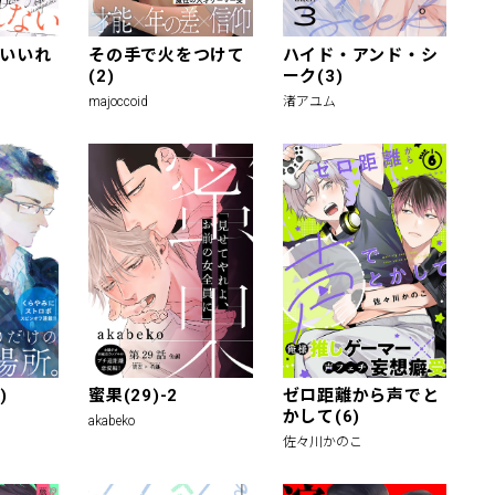
いいれ
その手で火をつけて
ハイド・アンド・シ
(2)
ーク(3)
majoccoid
渚アユム
)
蜜果(29)-2
ゼロ距離から声でと
かして(6)
akabeko
佐々川かのこ