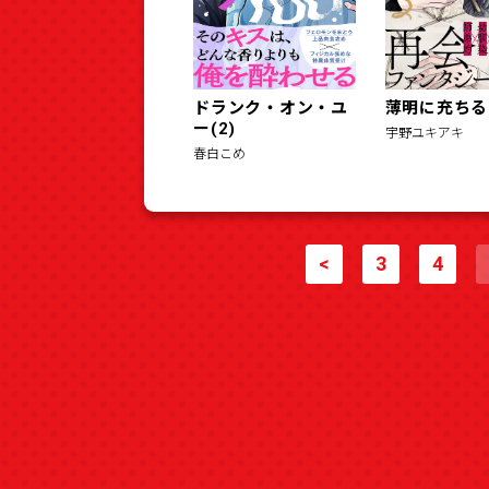
ドランク・オン・ユ
薄明に充ちる(
ー(2)
宇野ユキアキ
春白こめ
<
3
4