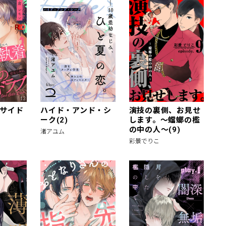
サイド
ハイド・アンド・シ
演技の裏側、お見せ
ーク(2)
します。～蟷螂の檻
の中の人～(9)
渚アユム
彩景でりこ