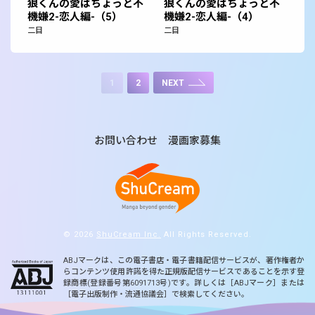
狼くんの愛はちょっと不
狼くんの愛はちょっと不
機嫌2-恋人編-（5）
機嫌2-恋人編-（4）
二目
二目
1
2
NEXT
お問い合わせ
漫画家募集
© 2026
ShuCream Inc.
All Rights Reserved.
ABJマークは、この電子書店・電子書籍配信サービスが、著作権者か
らコンテンツ使用許諾を得た正規版配信サービスであることを示す登
録商標(登録番号第6091713号)です。詳しくは［ABJマーク］または
［電子出版制作・流通協議会］で検索してください。