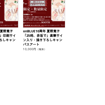
年 夏野寛子
onBLUE10周年 夏野寛子
で」印刷サイ
「25時、赤坂で」直筆サイ
ろしキャン
ン入り・描き下ろしキャン
バスアート
10,000
円
（税別）