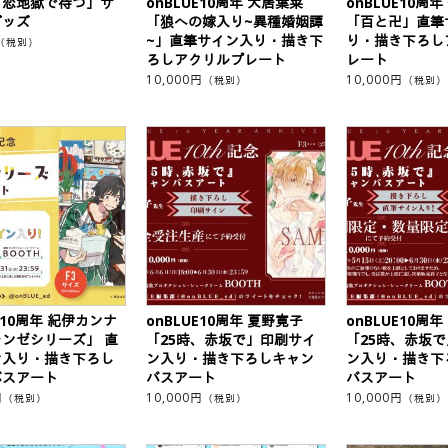
「恋地獄で待つ」サ
onBLUE10周年 犬居葉菜
onBLUE10周
グッズ
「狼への嫁入り~異種婚姻譚
「百と卍」直筆
~」直筆サイン入り・描き下
り・描き下ろし
（税別）
ろしアクリルプレート
レート
10,000
円
10,000
円
（税別）
（税別）
E10周年 紀伊カンナ
onBLUE10周年 夏野寛子
onBLUE10周
ンゼシリーズ」 直
「25時、赤坂で」印刷サイ
「25時、赤坂
ン入り・描き下ろし
ン入り・描き下ろしキャン
ン入り・描き下
バスアート
バスアート
バスアート
円
10,000
円
10,000
円
（税別）
（税別）
（税別）