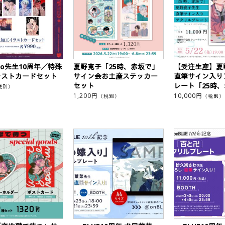
eko先生10周年／特殊
夏野寛子「25時、赤坂で」
【受注生産】夏
ラストカードセット
サイン会お土産ステッカー
直筆サイン入り
セット
レート「25時
税別）
1,200
円
10,000
円
（税別）
（税別）