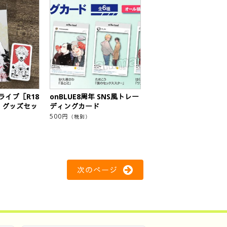
ライブ［R18
onBLUE8周年 SNS風トレー
］グッズセッ
ディングカード
500
円
（税別）
次のページ