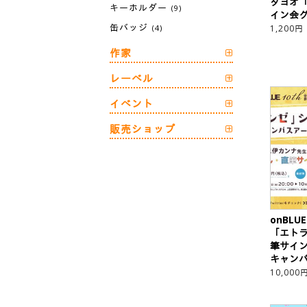
ダヨオ
キーホルダー
(9)
イン会
缶バッジ
(4)
1,200
円
作家
レーベル
イベント
販売ショップ
onBLU
「エトラ
筆サイ
キャン
10,000