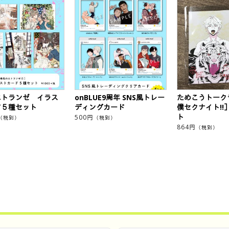
エトランゼ イラス
onBLUE9周年 SNS風トレー
ためこうトーク
ド５種セット
ディングカード
僕セクナイト!!
ト
500
円
（税別）
（税別）
864
円
（税別）