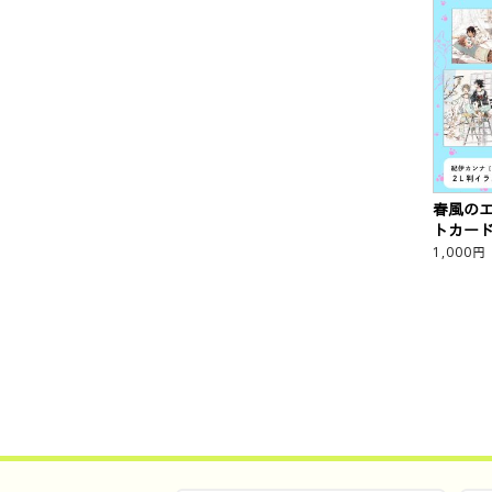
春風の
トカー
1,000
円