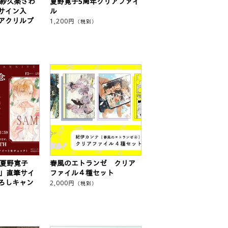
年 紗久楽さわ
夏野寛子5周年クリアファイ
サイン入
ル
アクリルプ
1,200
円
（税別）
年 夏野寛子
春風のエトランゼ クリア
で」直筆サイ
ファイル４種セット
ろしキャン
2,000
円
（税別）