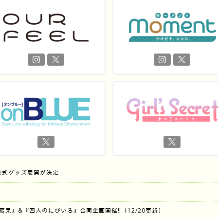
公式グッズ展開が決定
『蜜果』&『四人のにびいろ』合同企画開催‼︎（12/20更新）