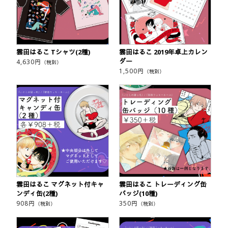
雲田はるこ Tシャツ(2種)
雲田はるこ 2019年卓上カレン
ダー
4,630
円
（税別）
1,500
円
（税別）
雲田はるこ マグネット付キャ
雲田はるこ トレーディング缶
ンディ缶(2種)
バッジ(10種)
908
円
350
円
（税別）
（税別）