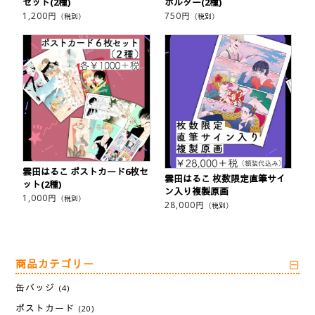
セット(2種)
ホルダー(2種)
1,200
円
750
円
（税別）
（税別）
雲田はるこ ポストカード6枚セ
雲田はるこ 枚数限定直筆サイ
ット(2種)
ン入り複製原画
1,000
円
（税別）
28,000
円
（税別）
商品カテゴリー
缶バッジ
(4)
ポストカード
(20)