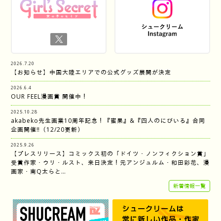
2026.7.20
【お知らせ】中国大陸エリアでの公式グッズ展開が決定
2026.6.4
OUR FEEL漫画賞 開催中！
2025.10.28
akabeko先生画業10周年記念！『蜜果』&『四人のにびいろ』合同
企画開催‼︎（12/20更新）
2025.9.26
【プレスリリース】コミックス初の「ドイツ・ノンフィクション賞」
受賞作家・ウリ・ルスト、来日決定！元アンジュルム・和田彩花、漫
画家・南Q太らと…
新着情報一覧