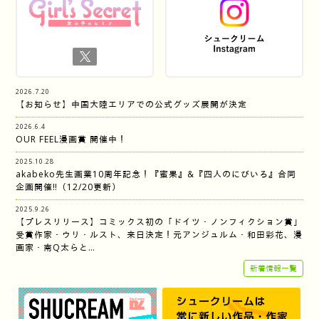
2026.7.20
【お知らせ】中国大陸エリアでの公式グッズ展開が決定
2026.6.4
OUR FEEL漫画賞 開催中！
2025.10.28
akabeko先生画業10周年記念！『蜜果』&『四人のにびいろ』合同
企画開催‼︎（12/20更新）
2025.9.26
【プレスリリース】コミックス初の「ドイツ・ノンフィクション賞」
受賞作家・ウリ・ルスト、来日決定！元アンジュルム・和田彩花、漫
画家・南Q太らと…
新着情報一覧