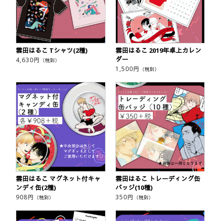
雲田はるこ Tシャツ(2種)
雲田はるこ 2019年卓上カレン
ダー
4,630
円
（税別）
1,500
円
（税別）
雲田はるこ マグネット付キャ
雲田はるこ トレーディング缶
ンディ缶(2種)
バッジ(10種)
908
円
350
円
（税別）
（税別）