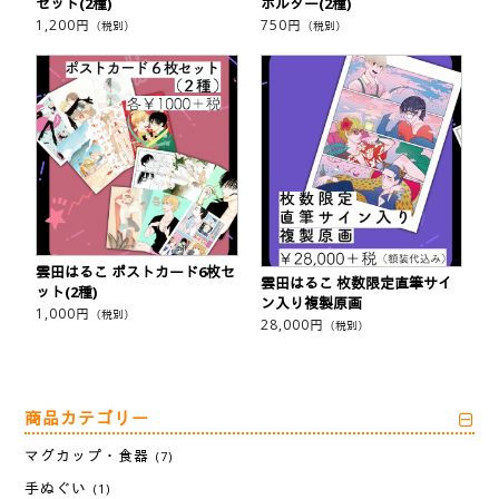
セット(2種)
ホルダー(2種)
1,200
円
750
円
（税別）
（税別）
雲田はるこ ポストカード6枚セ
雲田はるこ 枚数限定直筆サイ
ット(2種)
ン入り複製原画
1,000
円
（税別）
28,000
円
（税別）
商品カテゴリー
マグカップ・食器
(7)
手ぬぐい
(1)