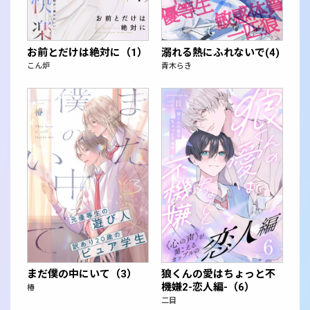
お前とだけは絶対に（1）
溺れる熱にふれないで(4)
こん炉
青木らき
まだ僕の中にいて（3）
狼くんの愛はちょっと不
機嫌2-恋人編-（6）
椿
二目