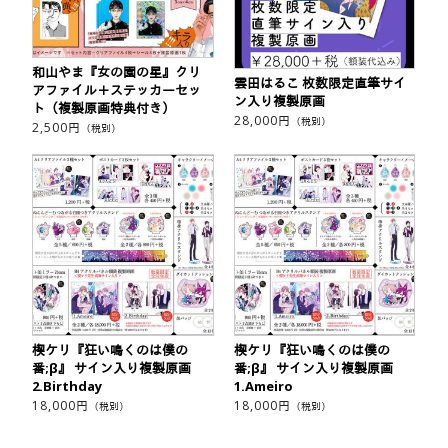
和山やま『女の園の星』クリ
雲田はるこ 枚数限定直筆サイ
アファイル＋ステッカーセッ
ン入り複製原画
ト（複製原画特典付き）
28,000
円
（税別）
2,500
円
（税別）
楔ケリ『狂い鳴くのは僕の
楔ケリ『狂い鳴くのは僕の
番;β』 サイン入り複製原画
番;β』 サイン入り複製原画
2.Birthday
1.Ameiro
18,000
円
18,000
円
（税別）
（税別）