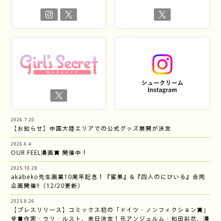
2026.7.20
【お知らせ】中国大陸エリアでの公式グッズ展開が決定
2026.6.4
OUR FEEL漫画賞 開催中！
2025.10.28
akabeko先生画業10周年記念！『蜜果』&『四人のにびいろ』合同
企画開催‼︎（12/20更新）
2025.9.26
【プレスリリース】コミックス初の「ドイツ・ノンフィクション賞」
受賞作家・ウリ・ルスト、来日決定！元アンジュルム・和田彩花、漫