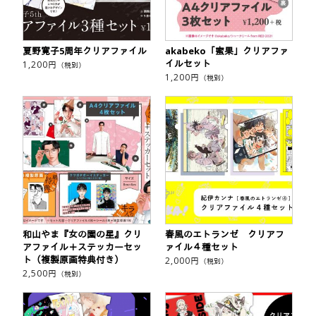
夏野寛子5周年クリアファイル
akabeko「蜜果」クリアファ
イルセット
1,200
円
（税別）
1,200
円
（税別）
和山やま『女の園の星』クリ
春風のエトランゼ クリアフ
アファイル＋ステッカーセッ
ァイル４種セット
ト（複製原画特典付き）
2,000
円
（税別）
2,500
円
（税別）