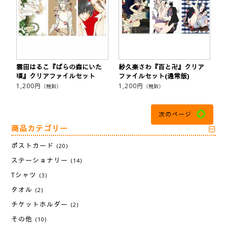
雲田はるこ『ばらの森にいた
紗久楽さわ『百と卍』クリア
頃』クリアファイルセット
ファイルセット(通常版)
1,200
円
1,200
円
（税別）
（税別）
次のページ
商品カテゴリー
ポストカード
(20)
ステーショナリー
(14)
Tシャツ
(3)
タオル
(2)
チケットホルダー
(2)
その他
(10)