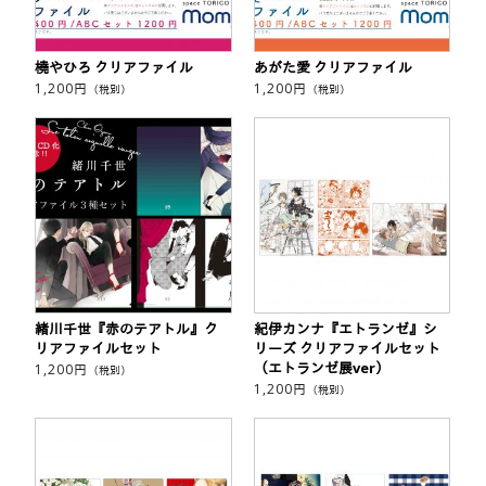
橈やひろ クリアファイル
あがた愛 クリアファイル
1,200
円
1,200
円
（税別）
（税別）
緒川千世『赤のテアトル』ク
紀伊カンナ『エトランゼ』シ
リアファイルセット
リーズ クリアファイルセット
（エトランゼ展ver）
1,200
円
（税別）
1,200
円
（税別）