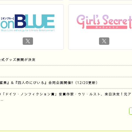
公式グッズ展開が決定
『蜜果』&『四人のにびいろ』合同企画開催‼︎（12/20更新）
の「ドイツ・ノンフィクション賞」受賞作家・ウリ・ルスト、来日決定！元ア
…