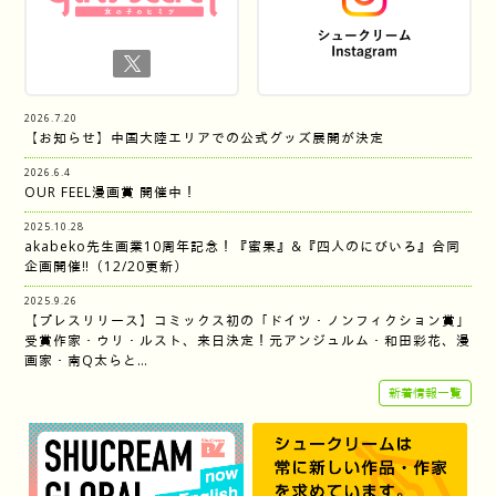
2026.7.20
【お知らせ】中国大陸エリアでの公式グッズ展開が決定
2026.6.4
OUR FEEL漫画賞 開催中！
2025.10.28
akabeko先生画業10周年記念！『蜜果』&『四人のにびいろ』合同
企画開催‼︎（12/20更新）
2025.9.26
【プレスリリース】コミックス初の「ドイツ・ノンフィクション賞」
受賞作家・ウリ・ルスト、来日決定！元アンジュルム・和田彩花、漫
画家・南Q太らと…
新着情報一覧