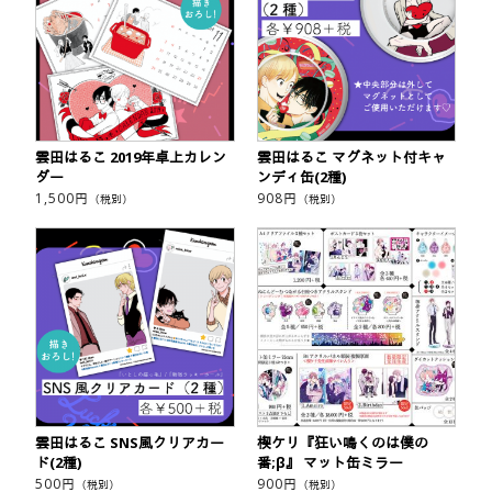
雲田はるこ 2019年卓上カレン
雲田はるこ マグネット付キャ
ダー
ンディ缶(2種)
1,500
円
908
円
（税別）
（税別）
雲田はるこ SNS風クリアカー
楔ケリ『狂い鳴くのは僕の
ド(2種)
番;β』 マット缶ミラー
500
円
900
円
（税別）
（税別）