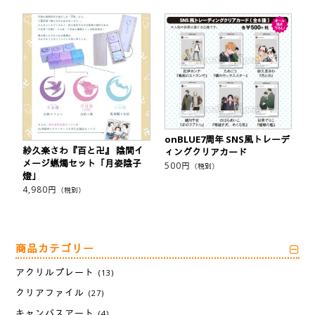
onBLUE7周年 SNS風トレーデ
紗久楽さわ『百と卍』 陰間イ
ィングクリアカード
メージ蝋燭セット「月姿陰子
500
円
（税別）
燈」
4,980
円
（税別）
商品カテゴリー
アクリルプレート
(13)
クリアファイル
(27)
キャンバスアート
(4)