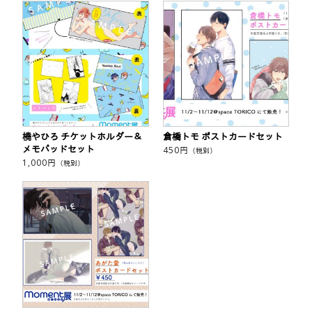
橈やひろ チケットホルダー＆
倉橋トモ ポストカードセット
メモパッドセット
450
円
（税別）
1,000
円
（税別）