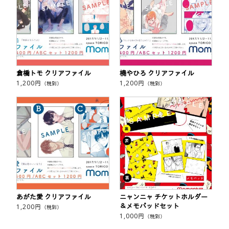
倉橋トモ クリアファイル
橈やひろ クリアファイル
1,200
円
1,200
円
（税別）
（税別）
あがた愛 クリアファイル
ニャンニャ チケットホルダー
＆メモパッドセット
1,200
円
（税別）
1,000
円
（税別）