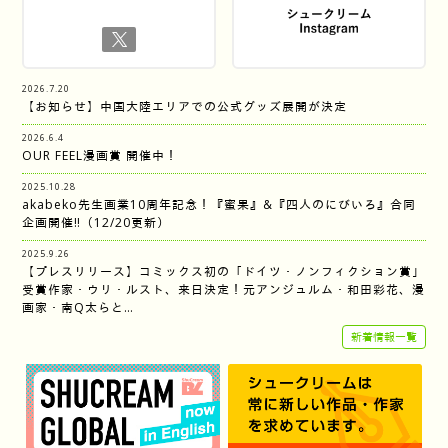
2026.7.20
【お知らせ】中国大陸エリアでの公式グッズ展開が決定
2026.6.4
OUR FEEL漫画賞 開催中！
2025.10.28
akabeko先生画業10周年記念！『蜜果』&『四人のにびいろ』合同
企画開催‼︎（12/20更新）
2025.9.26
【プレスリリース】コミックス初の「ドイツ・ノンフィクション賞」
受賞作家・ウリ・ルスト、来日決定！元アンジュルム・和田彩花、漫
画家・南Q太らと…
新着情報一覧