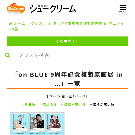
ホーム
グッズ
on BLUE 9周年記念複製原画展 in アニメイ
ト池袋
ご利用ガイド
「on BLUE 9周年記念複製原画展 in
…」一覧
1ページ目
（全1ページ）
新着順
商品名順
価格が安い順
価格が高い順